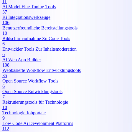
11
Ai Model Fine Tuning Tools
37
Ki Integrationswerkzeuge
106
Benutzerfreundliche Bereitstellungstools
10
Bildschirmaufnahme Zu Code Tools
6
Entwickler Tools Zur Inhaltsmoderation
6
Ai Web App Builder
108
Webbasierte Workflow Entwicklungstools
35
Open Source Workflow Tools
6
Open Source Entwicklungstools
7
Rekrutierungstools für Technologie
10
Technologie Jobportale
9
Low Code Ai Development Platforms
112