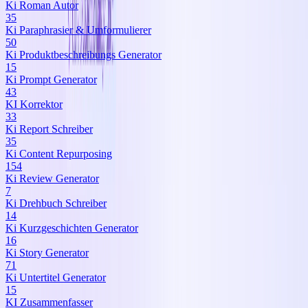
Ki Roman Autor
35
Ki Paraphrasier & Umformulierer
50
Ki Produktbeschreibungs Generator
15
Ki Prompt Generator
43
KI Korrektor
33
Ki Report Schreiber
35
Ki Content Repurposing
154
Ki Review Generator
7
Ki Drehbuch Schreiber
14
Ki Kurzgeschichten Generator
16
Ki Story Generator
71
Ki Untertitel Generator
15
KI Zusammenfasser