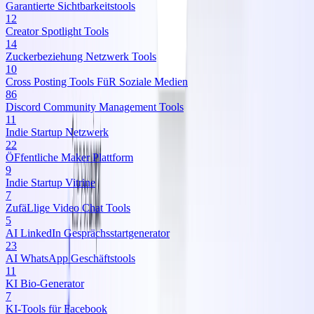
Garantierte Sichtbarkeitstools
12
Creator Spotlight Tools
14
Zuckerbeziehung Netzwerk Tools
10
Cross Posting Tools FüR Soziale Medien
86
Discord Community Management Tools
11
Indie Startup Netzwerk
22
ÖFfentliche Maker Plattform
9
Indie Startup Vitrine
7
ZufäLlige Video Chat Tools
5
AI LinkedIn Gesprächsstartgenerator
23
AI WhatsApp Geschäftstools
11
KI Bio‑Generator
7
KI‑Tools für Facebook