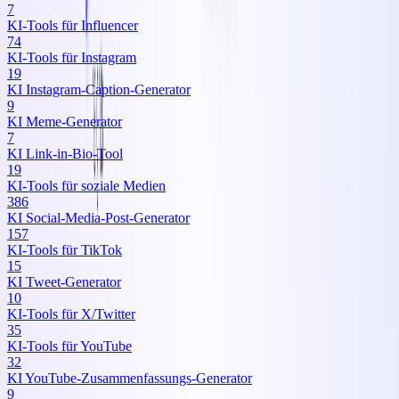
7
KI‑Tools für Influencer
74
KI‑Tools für Instagram
19
KI Instagram‑Caption‑Generator
9
KI Meme‑Generator
7
KI Link‑in‑Bio‑Tool
19
KI‑Tools für soziale Medien
386
KI Social‑Media‑Post‑Generator
157
KI‑Tools für TikTok
15
KI Tweet‑Generator
10
KI‑Tools für X/Twitter
35
KI‑Tools für YouTube
32
KI YouTube‑Zusammenfassungs‑Generator
9