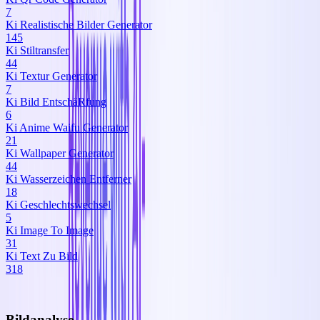
7
Ki Realistische Bilder Generator
145
Ki Stiltransfer
44
Ki Textur Generator
7
Ki Bild EntschäRfung
6
Ki Anime Waifu Generator
21
Ki Wallpaper Generator
44
Ki Wasserzeichen Entferner
18
Ki Geschlechtswechsel
5
Ki Image To Image
31
Ki Text Zu Bild
318
Bildanalyse