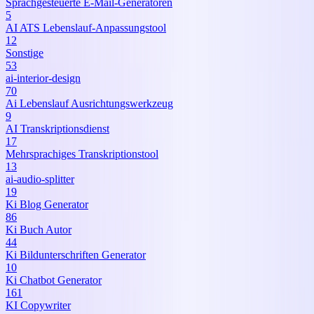
Sprachgesteuerte E-Mail-Generatoren
5
AI ATS Lebenslauf-Anpassungstool
12
Sonstige
53
ai-interior-design
70
Ai Lebenslauf Ausrichtungswerkzeug
9
AI Transkriptionsdienst
17
Mehrsprachiges Transkriptionstool
13
ai-audio-splitter
19
Ki Blog Generator
86
Ki Buch Autor
44
Ki Bildunterschriften Generator
10
Ki Chatbot Generator
161
KI Copywriter