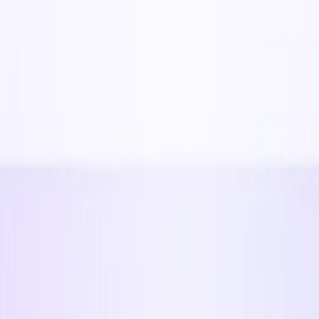
Finanzen
Betrieb & Management
Marketing & Werbung
Gesundheit & Wohlbefinden
Markt- & Wettbewerbsforschung
Daten & Analytik
Bildung
Übersetzung & Lokalisierung
Chatbots & KI-Begleiter
Innen- & Architekturdesign
Sonstiges
Ausgewählt*
Google