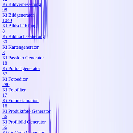
Ki Bildverbesserung
98
Ki Bildgenerator
1040
Ki BildschäRfung
8
Ki Bildhochskalierung
30
Ki Kartengenerator
8
Ki Passfoto Generator
18
Ki PorträTgenerator
57
Ki Fotoeditor
280
Ki Fotofilter
17
Ki Fotorestauration
16
Ki Produktfoto Generator
56
Ki Profilbild Generator
56
Ki Qr Code Generator