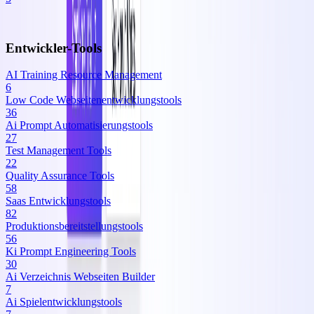
Entwickler-Tools
AI Training Resource Management
6
Low Code Webseitenentwicklungstools
36
Ai Prompt Automatisierungstools
27
Test Management Tools
22
Quality Assurance Tools
58
Saas Entwicklungstools
82
Produktionsbereitstellungstools
56
Ki Prompt Engineering Tools
30
Ai Verzeichnis Webseiten Builder
7
Ai Spielentwicklungstools