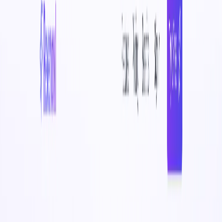
Entdecken Sie KI-Tools und -Websites in 1217 Kategorien.
Featured*
Revenowl
KI-gesteuerte Einblicke für Umsatzwachstum.
Schreiben & Bearbeitung
Bildgenerierung & -bearbeitung
Bildanalyse
Video & Animation
Audio & Musik
Sprachsynthese & Stimmkonvertierung
Kunst & Design
Social-Media-Tools
KI-Inhaltserkennung
Entwickler-Tools
Produktivität & Büro
Lebensstil & Dienstprogramme
Recht
Finanzen
Betrieb & Management
Marketing & Werbung
Gesundheit & Wohlbefinden
Markt- & Wettbewerbsforschung
Daten & Analytik
Bildung
Übersetzung & Lokalisierung
Chatbots & KI-Begleiter
Innen- & Architekturdesign
Sonstiges
Schreiben & Bearbeitung
Bildgenerierung & -bearbeitung
Bildanalyse
Video & Animation
Audio & Musik
Sprachsynthese & Stimmkonvertierung
Kunst & Design
Social-Media-Tools
KI-Inhaltserkennung
Entwickler-Tools
Produktivität & Büro
Lebensstil & Dienstprogramme
Recht