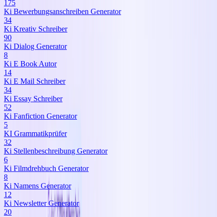
175
Ki Bewerbungsanschreiben Generator
34
Ki Kreativ Schreiber
90
Ki Dialog Generator
8
Ki E Book Autor
14
Ki E Mail Schreiber
34
Ki Essay Schreiber
52
Ki Fanfiction Generator
5
KI Grammatikprüfer
32
Ki Stellenbeschreibung Generator
6
Ki Filmdrehbuch Generator
8
Ki Namens Generator
12
Ki Newsletter Generator
20