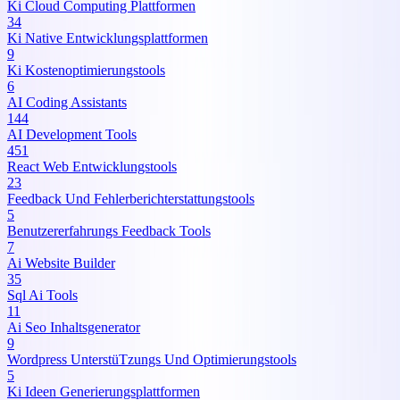
Ki Cloud Computing Plattformen
34
Ki Native Entwicklungsplattformen
9
Ki Kostenoptimierungstools
6
AI Coding Assistants
144
AI Development Tools
451
React Web Entwicklungstools
23
Feedback Und Fehlerberichterstattungstools
5
Benutzererfahrungs Feedback Tools
7
Ai Website Builder
35
Sql Ai Tools
11
Ai Seo Inhaltsgenerator
9
Wordpress UnterstüTzungs Und Optimierungstools
5
Ki Ideen Generierungsplattformen