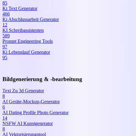
85
Ki Text Generator
466
Ki Abschlussarbeit Generator
12
KI Schreibassistenten
589
Prompt Engineering Tools
97
Ki Lebenslauf Generator
95
Bildgenerierung & -bearbeitung
Text Zu 3d Generator
8
AI Geräte-Mockup-Generator
6
AI Dating Profile Photo Generator
14
NSFW AI Kunstgenerator
8
AI Vektorisierungstool