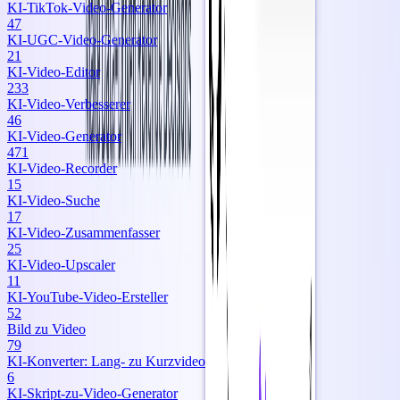
KI‑TikTok‑Video‑Generator
47
KI‑UGC‑Video‑Generator
21
KI‑Video‑Editor
233
KI‑Video‑Verbesserer
46
KI‑Video‑Generator
471
KI‑Video‑Recorder
15
KI‑Video‑Suche
17
KI‑Video‑Zusammenfasser
25
KI‑Video‑Upscaler
11
KI‑YouTube‑Video‑Ersteller
52
Bild zu Video
79
KI‑Konverter: Lang‑ zu Kurzvideo
6
KI‑Skript‑zu‑Video‑Generator