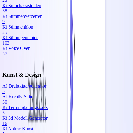
23
Ki Sprachassistenten
58
Ki Stimmenverzerrer
9
Ki Stimmenklon
25
Ki Stimmgenerator
103
Ki Voice Over
57
Kunst & Design
AI Drahtgittergenerator
5
AI Kreativ Suite
30
Ki Terminplanungstools
5
Ki 3d Modell Generator
16
Ki Anime Kunst