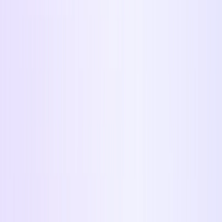
Entdecken Sie Gemini, Googles vielseitigen KI-Assistenten zum
Schreiben und Planen.
Linkedin
Verbinden Sie sich mit Fachleuten weltweit auf LinkedIn.
Gemini
Gemini ist Googles KI-Assistent zum Schreiben und Brainstormen.