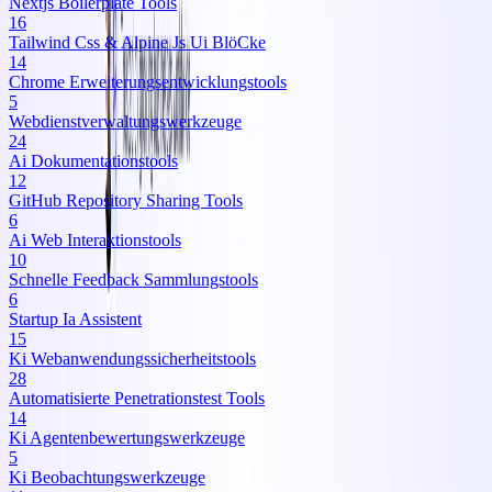
Nextjs Boilerplate Tools
16
Tailwind Css & Alpine Js Ui BlöCke
14
Chrome Erweiterungsentwicklungstools
5
Webdienstverwaltungswerkzeuge
24
Ai Dokumentationstools
12
GitHub Repository Sharing Tools
6
Ai Web Interaktionstools
10
Schnelle Feedback Sammlungstools
6
Startup Ia Assistent
15
Ki Webanwendungssicherheitstools
28
Automatisierte Penetrationstest Tools
14
Ki Agentenbewertungswerkzeuge
5
Ki Beobachtungswerkzeuge