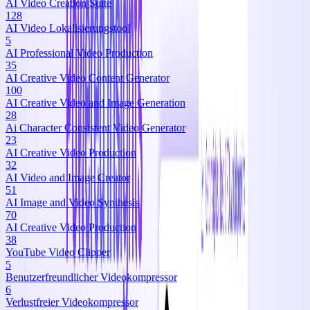
AI Video Creation Suite
128
AI Video Lokalisierungstool
5
AI Professional Video Production
35
AI Creative Video Content Generator
100
AI Creative Video and Image Generation
28
Ai Character Consistent Video Generator
23
AI Creative Video Production
32
AI Video and Image Creator
51
AI Image and Video Synthesis
70
AI Creative Video Production
38
YouTube Video Clipper
5
Benutzerfreundlicher Videokompressor
6
Verlustfreier Videokompressor