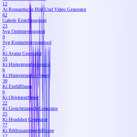
12
Ai Romantische Bild Und Video Generator
62
Galerie Erstellungstool
23
Svg Optimierungstool
9
Svg Komprimierungstool
7
Ki Avatar Generator
55
Ki Hintergrundgenerator
6
Ki Hintergrundentferner
39
Ki EinfäRbung
6
Ki Objektentferner
22
Ki Gesichtstausch Generator
25
Ki Headshot Generator
77
Ki BildzusammenfüHrung
12