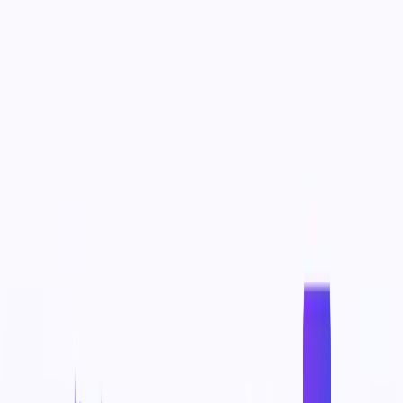
TopAITools
Kostenlose Tools
Produkte
Kategorie
Rangliste
Angebote
Tool Einreichen
Login
DE
TopAITools
KI-Tools nach Kategorien finden