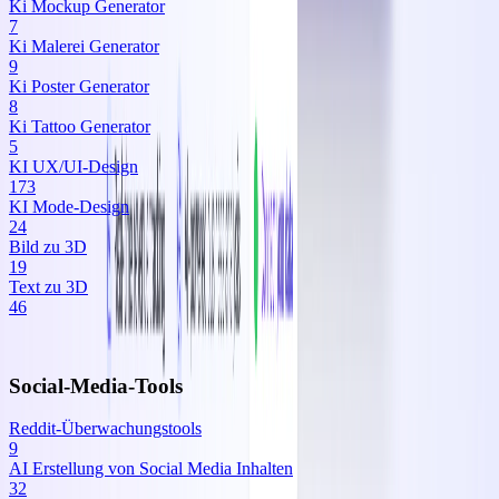
Ki Mockup Generator
7
Ki Malerei Generator
9
Ki Poster Generator
8
Ki Tattoo Generator
5
KI UX/UI‑Design
173
KI Mode‑Design
24
Bild zu 3D
19
Text zu 3D
46
Social-Media-Tools
Reddit-Überwachungstools
9
AI Erstellung von Social Media Inhalten
32