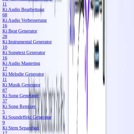
11
Ki Audio Bearbeitung
68
Ki Audio Verbesserung
16
Ki Beat Generator
28
Ki Instrumental Generator
10
Ki Songtext Generator
16
Ki Audio Mastering
17
Ki Melodie Generator
11
Ki Musik Generator
87
Ki Song Generator
37
Ki Song Remixer
5
Ki Soundeffekt Generator
9
Ki Stem Separation
17