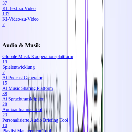
37
KI‑Text‑zu‑Video
137
KI‑Video‑zu‑Video
7
Audio & Musik
Globale Musik Kooperationsplattform
19
Spielentwicklung
7
Ai Podcast Generator
15
AI Music Sharing Platform
38
Ai Sprachtranskription
28
Audioaufnahme Tool
23
Personalisierte Audio Briefing Tool
10
Playlist Management Tool