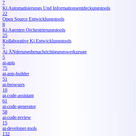
7
Ki Automatisierungs Und Informationsentdeckungstools
22
Open Source Entwicklungstools
8
Ki Agenten Orchestrierungstools
25
Kollaborative Ki Entwicklungstools
7
Ai ÄNderungsbenachrichtigungswerkzeuge
5
ai-apis
75
ai-app-builder
51
ai-browsers
10
ai-code-assistant
61
ai-code-generator
58
ai-code-review
15
ai-developer-tools
132