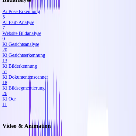
Ai Pose Erkennung
5
AI Farb Analyse
7
Website Bildanalyse
9
Ki Gesichtsanalyse
20
Ki Gesichtserkennung
13
Ki Bilderkennung
51
Ki Dokumentenscanner
18
Ki Bildsegmentierung
26
Ki Ocr
11
Video & Animation