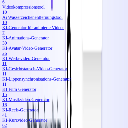
6
Videokompressionstool
10
Ai Wasserzeichenentfernungstool
10
KI‑Generator für animierte Videos
7
KI‑Animations‑Generator
30
KI‑Avatar‑Video‑Generator
26
KI‑Werbevideo‑Generator
11
KI‑Gesichtstausch‑Video‑Generator
11
KI‑Lippensynchronisations‑Generator
11
KI‑Film‑Generator
15
KI‑Musikvideo‑Generator
16
KI‑Reels‑Generator
41
KI‑Kurzvideo‑Generator
62