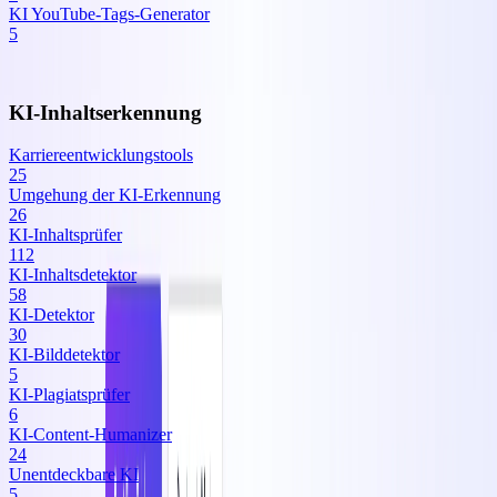
KI YouTube‑Tags‑Generator
5
KI-Inhaltserkennung
Karriereentwicklungstools
25
Umgehung der KI‑Erkennung
26
KI‑Inhaltsprüfer
112
KI‑Inhaltsdetektor
58
KI‑Detektor
30
KI‑Bilddetektor
5
KI‑Plagiatsprüfer
6
KI‑Content‑Humanizer
24
Unentdeckbare KI
5