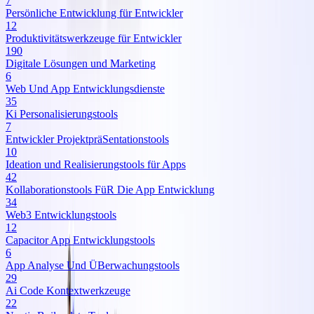
7
Persönliche Entwicklung für Entwickler
12
Produktivitätswerkzeuge für Entwickler
190
Digitale Lösungen und Marketing
6
Web Und App Entwicklungsdienste
35
Ki Personalisierungstools
7
Entwickler ProjektpräSentationstools
10
Ideation und Realisierungstools für Apps
42
Kollaborationstools FüR Die App Entwicklung
34
Web3 Entwicklungstools
12
Capacitor App Entwicklungstools
6
App Analyse Und ÜBerwachungstools
29
Ai Code Kontextwerkzeuge
22