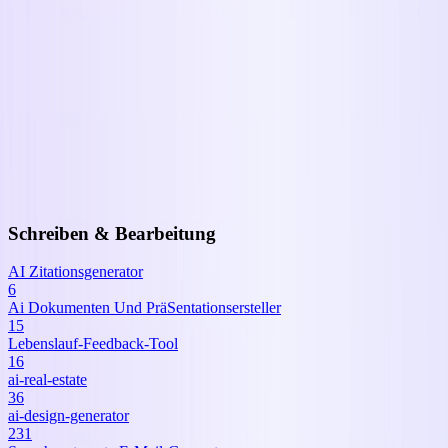
Microsoft
Erstellen und bearbeiten Sie ganz einfach hochwertige Videos mit
Clipchamp.
Schreiben & Bearbeitung
AI Zitationsgenerator
6
Ai Dokumenten Und PräSentationsersteller
15
Lebenslauf-Feedback-Tool
16
ai-real-estate
36
ai-design-generator
231