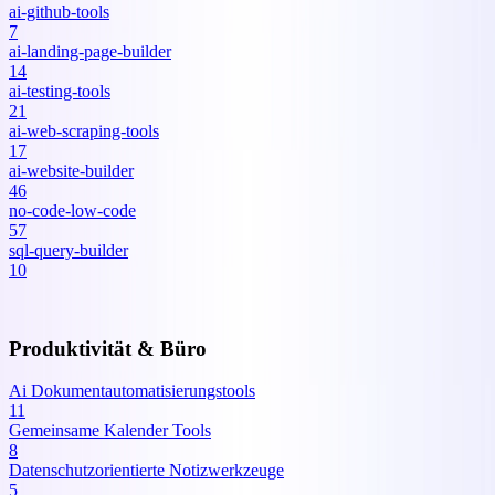
ai-github-tools
7
ai-landing-page-builder
14
ai-testing-tools
21
ai-web-scraping-tools
17
ai-website-builder
46
no-code-low-code
57
sql-query-builder
10
Produktivität & Büro
Ai Dokumentautomatisierungstools
11
Gemeinsame Kalender Tools
8
Datenschutzorientierte Notizwerkzeuge
5