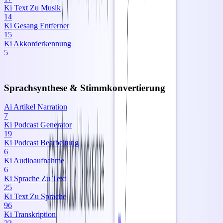
Ki Text Zu Musik
14
Ki Gesang Entferner
15
Ki Akkorderkennung
5
Sprachsynthese & Stimmkonvertierung
Ai Artikel Narration
7
Ki Podcast Generator
19
Ki Podcast Bearbeitung
6
Ki Audioaufnahme
6
Ki Sprache Zu Text
25
Ki Text Zu Sprache
96
Ki Transkription