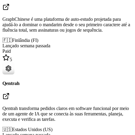
GraphChinese é uma plataforma de auto-estudo projetada para
ajudá-lo a dominar o mandarim desde o seu primeiro caractere até a
fluência total, sem assinaturas ou jogos de sequência.
🇫🇮
Finlândia
(
FI
)
Lançado semana passada
Paid
5
Qentrah
Qentrah transforma pedidos claros em software funcional por meio
de um agente de IA que se conecta às suas ferramentas, planeja,
executa e verifica as tarefas.
🇺🇸
Estados Unidos
(
US
)
Lançado semana passada