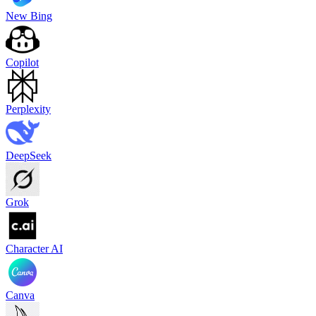
New Bing
Copilot
Perplexity
DeepSeek
Grok
Character AI
Canva