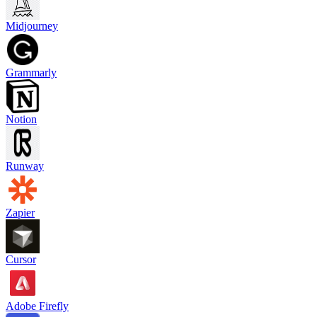
Midjourney
Grammarly
Notion
Runway
Zapier
Cursor
Adobe Firefly