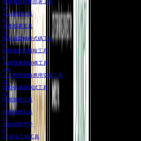
使用者友好的部署工具
10
SaaS開發工具
82
生產部署工具
56
螢幕錄製轉程式碼工具
6
開發者內容審核工具
6
AI網頁應用建構工具
108
人工智慧網路應用安全工具
28
自動化滲透測試工具
14
開源開發工具
7
技術招聘工具
10
技術招聘門戶
9
AI 提示工程工具