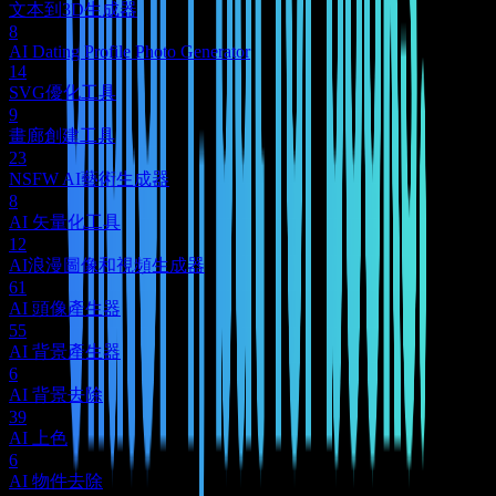
文本到3D生成器
8
AI Dating Profile Photo Generator
14
SVG優化工具
9
畫廊創建工具
23
NSFW AI藝術生成器
8
AI 矢量化工具
12
AI浪漫圖像和視頻生成器
61
AI 頭像產生器
55
AI 背景產生器
6
AI 背景去除
39
AI 上色
6
AI 物件去除