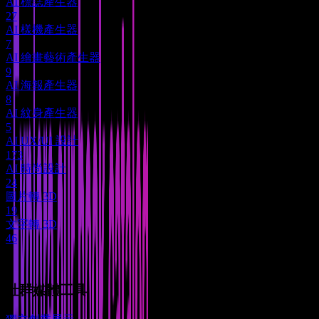
AI 標誌產生器
27
AI 樣機產生器
7
AI 繪畫藝術產生器
9
AI 海報產生器
8
AI 紋身產生器
5
AI UX/UI 設計
173
AI 時尚設計
24
圖片轉 3D
19
文字轉 3D
46
社群媒體工具