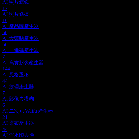
AI 照片濾鏡
17
AI 照片修復
16
AI 產品圖產生器
56
AI 大頭貼產生器
56
AI 二維碼產生器
7
AI 寫實影像產生器
144
AI 風格遷移
44
AI 紋理產生器
7
AI 影像去模糊
6
AI 二次元 Waifu 產生器
21
AI 桌布產生器
44
AI 浮水印去除