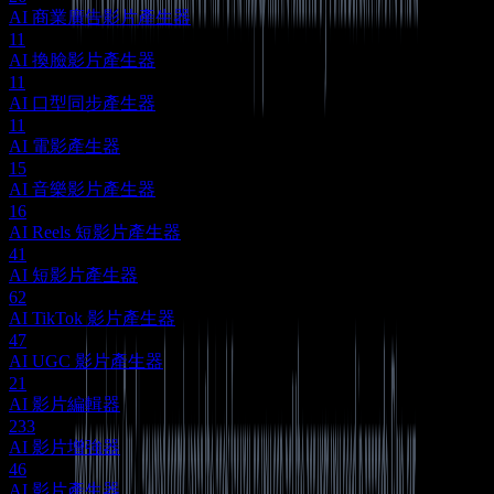
AI 商業廣告影片產生器
11
AI 換臉影片產生器
11
AI 口型同步產生器
11
AI 電影產生器
15
AI 音樂影片產生器
16
AI Reels 短影片產生器
41
AI 短影片產生器
62
AI TikTok 影片產生器
47
AI UGC 影片產生器
21
AI 影片編輯器
233
AI 影片增強器
46
AI 影片產生器