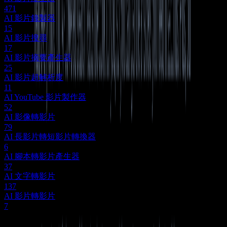
471
AI 影片錄製器
15
AI 影片搜尋
17
AI 影片摘要產生器
25
AI 影片超解析度
11
AI YouTube 影片製作器
52
AI 影像轉影片
79
AI 長影片轉短影片轉換器
6
AI 腳本轉影片產生器
37
AI 文字轉影片
137
AI 影片轉影片
7