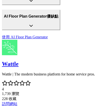
AI Floor Plan Generator優缺點
使用
AI Floor Plan Generator
Wattle
Wattle | The modern business platform for home service pros.
4
1,739
瀏覽
228
收藏
訪問網站