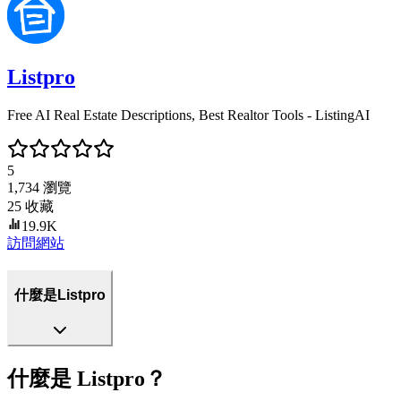
Listpro
Free AI Real Estate Descriptions, Best Realtor Tools - ListingAI
5
1,734
瀏覽
25
收藏
19.9K
訪問網站
什麼是Listpro
什麼是 Listpro？