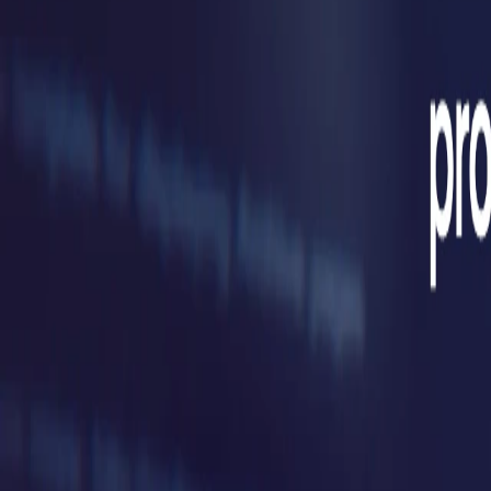
Đầu ra
: