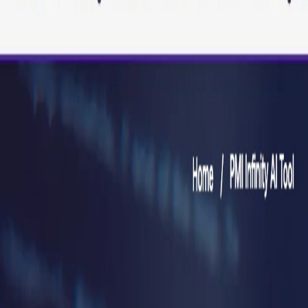
Forethoughtai
Cập nhật lần cuối
:
3 tháng 8, 2026
Forethoughtai
Nhận ưu đãi
Sao chép liên kết
0
5.0
|
0
Bình luận
|
0
Đã lưu
Giới thiệu
:
Forethoughtai tự động hóa hỗ trợ khách hàng bằng các giải pháp AI ti
Ngày ra mắt
:
15 tháng 12, 2017
Lượt truy cập hàng tháng
:
166.5K
Đầu vào
: