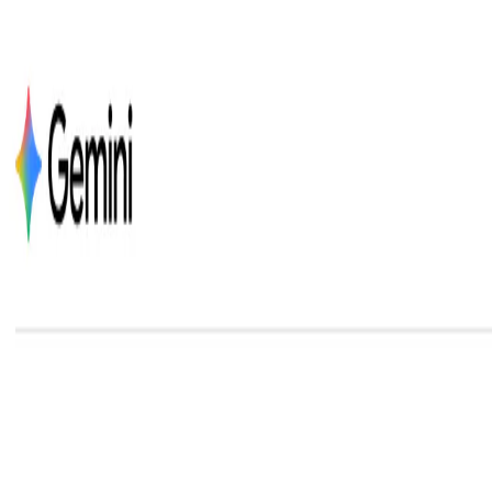
TopAITools
無料ツール
製品
カテゴリ
ランキング
お得情報
ツールを提出
ログイン
JA
TopAITools
ホーム
AI チャットボット