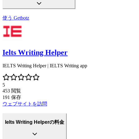
使う
Getbotz
Ielts Writing Helper
IELTS Writing Helper | IELTS Writing app
5
453
閲覧
191
保存
ウェブサイトを訪問
Ielts Writing Helperの料金