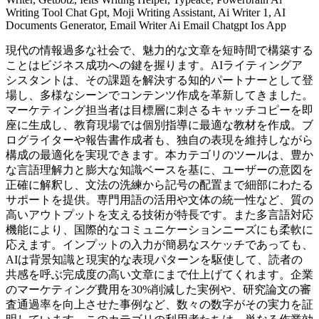
Writing Tool Chat Gpt, Moji Writing Assistant, Ai Writer 1, AI
Documents Generator, Email Writer Ai Email Chatgpt Ios App
現代の情報過多な社会で、魅力的な文章を短時間で構築する
ことはビジネス成功への鍵を握ります。AIライティングア
シスタントは、その課題を解決する知的パートナーとして登
場し、多様なシーンでコンテンツ作成を革新してきました。
マーケティング担当者は目標層に刺さるキャッチコピーを即
座に生成し、教育現場では個別指導に最適な教材を作成。ブ
ログライターや報告書作成者も、独自の表現を維持しながら
構成の最適化を実現できます。本カテゴリのツールは、豊か
な言語理解力と膨大な知識ベースを基に、ユーザーの意図を
正確に解釈し、文法の洗練から記号の配置まで細部にわたる
サポートを提供。専門用語の活用や文体の統一性など、質の
高いアウトプットを支える技術が特長です。また多言語対応
機能により、国際的なコミュニケーションニーズにも柔軟に
応えます。インプットの入力が簡易なスケッチであっても、
AIは背景知識と現実的な表現パターンを駆使して、読者の
共感を呼ぶ完成度の高い文章にまで仕上げてくれます。企業
のマーケティング費用を30%削減した実例や、研究論文の審
査通過率を向上させた事例など、数々の数字がその実力を証