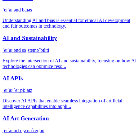
ˈeɪˈaɪ ənd baɪəs
Understanding AI and bias is essential for ethical AI development
and fair outcomes in technology.
AI and Sustainability
ˈeɪˈaɪ ənd səˌsteɪnəˈbɪlɪti
Explore the intersection of AI and sustainability, focusing on how AI
technologies can optimize reso...
AI APIs
ˌeɪˈaɪ ˈeɪˌpiːˈaɪz
Discover AI APIs that enable seamless integration of artificial
intelligence capabilities into appli...
AI Art Generation
ˌeɪˈaɪ ɑrt dʒɛnəˈreɪʃən