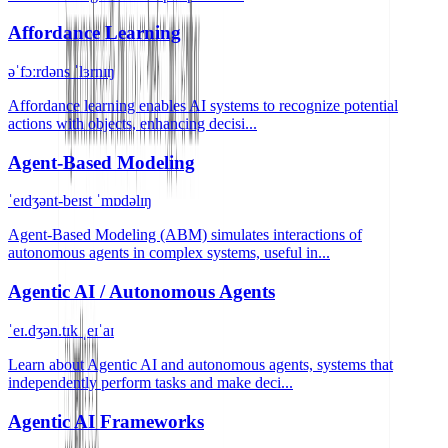
Affordance Learning
əˈfɔːrdəns ˈlɜrnɪŋ
Affordance learning enables AI systems to recognize potential
actions with objects, enhancing decisi...
Agent-Based Modeling
ˈeɪdʒənt-beɪst ˈmɒdəlɪŋ
Agent-Based Modeling (ABM) simulates interactions of
autonomous agents in complex systems, useful in...
Agentic AI / Autonomous Agents
ˈeɪ.dʒən.tɪk ˌeɪˈaɪ
Learn about Agentic AI and autonomous agents, systems that
independently perform tasks and make deci...
Agentic AI Frameworks