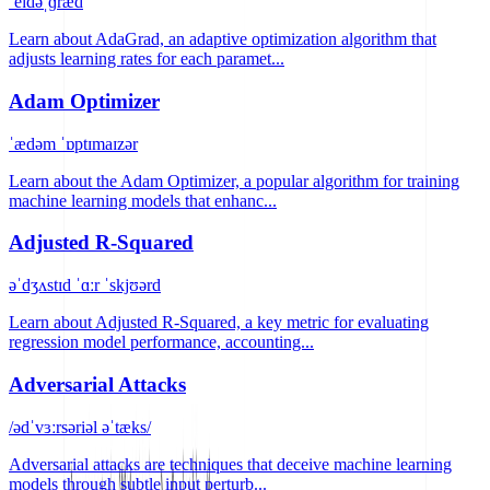
ˈeɪdəˌɡræd
Learn about AdaGrad, an adaptive optimization algorithm that
adjusts learning rates for each paramet...
Adam Optimizer
ˈædəm ˈɒptɪmaɪzər
Learn about the Adam Optimizer, a popular algorithm for training
machine learning models that enhanc...
Adjusted R-Squared
əˈdʒʌstɪd ˈɑːr ˈskjʊərd
Learn about Adjusted R-Squared, a key metric for evaluating
regression model performance, accounting...
Adversarial Attacks
/ədˈvɜːrsəriəl əˈtæks/
Adversarial attacks are techniques that deceive machine learning
models through subtle input perturb...