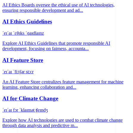
AI Ethics Boards oversee the ethical use of AI technologies,
ensuring responsible development and ad...
AI Ethics Guidelines
ˈeɪˈaɪ ˈɛθɪks ˈɡaɪdlaɪnz
Explore AI Ethics Guidelines that promote responsible AI
development, focusing on fairness, accounta...
AI Feature Store
ˈeɪˈaɪ ˈfiːtʃər stɔːr
An AI Feature Store centralizes feature management for machine
learning, enhancing collaboration and...
AI for Climate Change
ˈeɪˈaɪ fɔr ˈklaɪmət ʧeɪndʒ
Explore how AI technologies are used to combat climate change
through data analysis and predictive m...