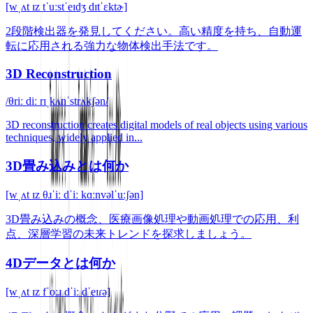
[wˌʌt ɪz tˈuːstˈeɪdʒ dɪtˈɛktɚ]
2段階検出器を発見してください。高い精度を持ち、自動運
転に応用される強力な物体検出手法です。
3D Reconstruction
/θriː diː rɪˌkʌnˈstrʌkʃən/
3D reconstruction creates digital models of real objects using various
techniques, widely applied in...
3D畳み込みとは何か
[wˌʌt ɪz θɹˈiː dˈiː kɑːnvəlˈuːʃən]
3D畳み込みの概念、医療画像処理や動画処理での応用、利
点、深層学習の未来トレンドを探求しましょう。
4Dデータとは何か
[wˌʌt ɪz fˈoːɹ dˈiː dˈeɪɾə]