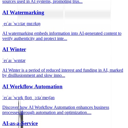
sources used in AI systems, promoting trus...
AI Watermarking
ˌeɪˈaɪ ˈwɔːtərˌmɑːrkɪŋ
AI watermarking embeds information into AI-generated content to
verify authenticity and protect inte...
AI Winter
ˈeɪˈaɪ ˈwɪntər
AI Winter is a period of reduced interest and funding in AI, marked
by disillusionment and slow inno...
AI Workflow Automation
ˈeɪˈaɪ ˈwɜrkˌfloʊ ˌɔːtəˈmeɪʃən
Discover how AI Workflow Automation enhances business
processes through automation and optimization....
AI-as-a-Service