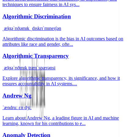
techniques to ensure fairness in AI sys...
Algorithmic Discrimination
ˌælɡəˈrɪðəmɪk ˌdɪskrɪˈmɪneɪʃən
Algorithmic discrimination is the bias in AI outcomes based on
attributes like race and gender, ofte...
Algorithmic Transparency
ˌælɡəˈrɪðmɪk trænˈspærənsi
Explore algorithmic transparency, its significance, and how it
ensures accountability in AI systems....
Andrew Ng
ˈændruː ɛn dʒiː
Learn about Andrew Ng, a leading figure in AI and machine
learning, known for his contributions to e...
Anomaly Detection