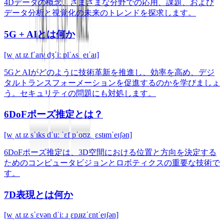
4Dデータの概念、さまざまな分野での応用、課題、および
データ分析と視覚化の未来のトレンドを探求します。
5G + AIとは何か
[wˌʌt ɪz fˈaɪv dʒˈiː plˈʌs ˌeɪˈaɪ]
5GとAIがどのように技術革新を推進し、効率を高め、デジ
タルトランスフォーメーションを促進するのかを学びましょ
う。セキュリティの問題にも対処します。
6DoFポーズ推定とは？
[wˌʌt ɪz sˈɪks dˈuː ˈɛf pˈoʊz ˌɛstᵻmˈeɪʃən]
6DoFポーズ推定は、3D空間における位置と方向を決定する
ためのコンピュータビジョンとロボティクスの重要な技術で
す。
7D表現とは何か
[wˌʌt ɪz sˈɛvən dˈiː ɹˌɛpɹᵻzˈɛntˈeɪʃən]