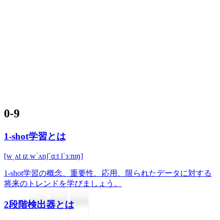
Learning Rate Scheduling
ˈlɜrnɪŋ reɪt ˈskɛdʒʊlɪŋ
Learning rate scheduling optimizes model training by adjusting the
learning rate dynamically. Discov...
0-9
A
B
C
D
E
F
G
H
I
J
K
L
M
N
O
P
Q
R
S
T
U
V
W
X
Y
Z
0-9
1-shot学習とは
[wˌʌt ɪz wˈʌnʃˈɑːt lˈɜːnɪŋ]
1-shot学習の概念、重要性、応用、限られたデータに対する
将来のトレンドを学びましょう。
2段階検出器とは