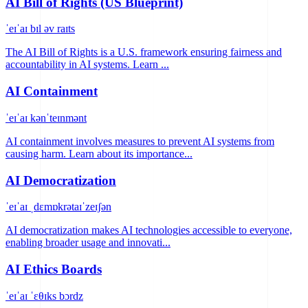
AI Bill of Rights (US Blueprint)
ˈeɪˈaɪ bɪl əv raɪts
The AI Bill of Rights is a U.S. framework ensuring fairness and
accountability in AI systems. Learn ...
AI Containment
ˈeɪˈaɪ kənˈteɪnmənt
AI containment involves measures to prevent AI systems from
causing harm. Learn about its importance...
AI Democratization
ˈeɪˈaɪ ˌdɛmɒkrətaɪˈzeɪʃən
AI democratization makes AI technologies accessible to everyone,
enabling broader usage and innovati...
AI Ethics Boards
ˈeɪˈaɪ ˈɛθɪks bɔrdz