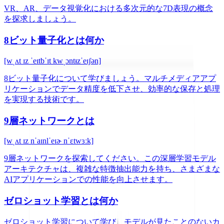
VR、AR、データ視覚化における多次元的な7D表現の概念
を探求しましょう。
8ビット量子化とは何か
[wˌʌt ɪz ˈeɪtbˈɪt kwˌɔntᵻzˈeɪʃən]
8ビット量子化について学びましょう。マルチメディアアプ
リケーションでデータ精度を低下させ、効率的な保存と処理
を実現する技術です。
9層ネットワークとは
[wˌʌt ɪz nˈaɪnlˈeɪɚ nˈɛtwɜːk]
9層ネットワークを探索してください。この深層学習モデル
アーキテクチャは、複雑な特徴抽出能力を持ち、さまざまな
AIアプリケーションでの性能を向上させます。
ゼロショット学習とは何か
ゼロショット学習について学び、モデルが見たことのないカ