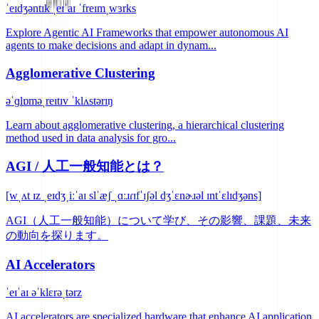
ˈeɪdʒəntɪk ˌeɪˈaɪ ˈfreɪmˌwɜrks
Explore Agentic AI Frameworks that empower autonomous AI
agents to make decisions and adapt in dynam...
Agglomerative Clustering
əˈɡlɒməˌreɪtɪv ˈklʌstərɪŋ
Learn about agglomerative clustering, a hierarchical clustering
method used in data analysis for gro...
AGI / 人工一般知能とは？
[wˌʌt ɪz ˌeɪdʒˌiːˈaɪ slˈæʃ ˌɑːɹɾɪfˈɪʃəl dʒˈɛnɚɹəl ɪntˈɛlɪdʒəns]
AGI（人工一般知能）について学び、その影響、課題、未来
の動向を探ります。
AI Accelerators
ˈeɪˈaɪ əˈklɛrəˌtərz
AI accelerators are specialized hardware that enhance AI application