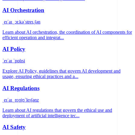
AI Orchestration
ˌeɪˈaɪ ˌɔr.kəˈstreɪ.ʃən
Learn about AI orchestration, the coordination of AI components for
efficient operation and integrat...
AI Policy
ˈeɪˈaɪ ˈpɒlɪsi
Explore AI Policy, guidelines that govern AI development and
usage, ensuring ethical practices and a...
AI Regulations
ˌeɪˈaɪ ˌrɛɡjʊˈleɪʃənz
Learn about AI regulations that govern the ethical use and
deployment of artificial intelligence tec...
AI Safety