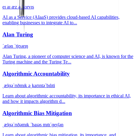
eɪ aɪ æz ə ˈsɜrvɪs
AI as a Service (AIaaS) provides cloud-based AI capabilities,
enabling businesses to integrate AI to...
Alan Turing
ˈælən ˈtjʊərɪŋ
Alan Turing, a pioneer of computer science and AI, is known for the
Turing machine and the Turing Te...
Algorithmic Accountability
ˌælɡəˈrɪðmɪk əˌkaʊntəˈbɪlɪti
Learn about algorithmic accountability, its importance in ethical AI,
and how it impacts algorithm d...
Algorithmic Bias Mitigation
ˌælɡəˈrɪðəmɪk ˈbaɪəs mɪtɪˈɡeɪʃən
Learn about algorithmic bias mitigation, its importance, and