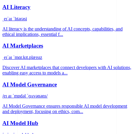
AI Literacy
ˌeɪˈaɪ ˈlɪtərəsi
AI literacy is the understanding of AI concepts, capabilities, and
ethical implications, essential f...
AI Marketplaces
ˌeɪˈaɪ ˈmɑr.kɪt.plæɪsɪz
Discover AI marketplaces that connect developers with AI solutions,
enabling easy access to models a...
AI Model Governance
/eɪ aɪ ˈmɒdəl ˈɡʌvənəns/
AI Model Governance ensures responsible AI model development
and deployment, focusing on ethics, com...
AI Model Hub