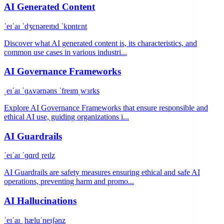
AI Generated Content
ˈeɪˈaɪ ˈdʒɛnəreɪtɪd ˈkɒntɛnt
Discover what AI generated content is, its characteristics, and
common use cases in various industri...
AI Governance Frameworks
ˌeɪˈaɪ ˈɡʌvərnəns ˈfreɪmˌwɜrks
Explore AI Governance Frameworks that ensure responsible and
ethical AI use, guiding organizations i...
AI Guardrails
ˈeɪˈaɪ ˈɡɑrdˌreɪlz
AI Guardrails are safety measures ensuring ethical and safe AI
operations, preventing harm and promo...
AI Hallucinations
ˈeɪˈaɪ ˌhæluˈneɪʃənz