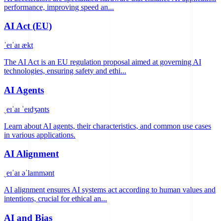
performance, improving speed an...
AI Act (EU)
ˈeɪˈaɪ ækt
The AI Act is an EU regulation proposal aimed at governing AI
technologies, ensuring safety and ethi...
AI Agents
ˌeɪˈaɪ ˈeɪdʒənts
Learn about AI agents, their characteristics, and common use cases
in various applications.
AI Alignment
ˌeɪˈaɪ əˈlaɪnmənt
AI alignment ensures AI systems act according to human values and
intentions, crucial for ethical an...
AI and Bias