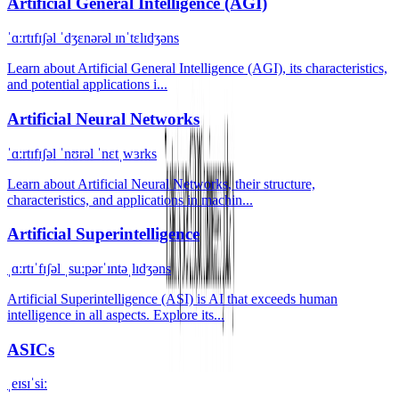
Artificial General Intelligence (AGI)
ˈɑːrtɪfɪʃəl ˈdʒɛnərəl ɪnˈtɛlɪdʒəns
Learn about Artificial General Intelligence (AGI), its characteristics,
and potential applications i...
Artificial Neural Networks
ˈɑːrtɪfɪʃəl ˈnʊrəl ˈnɛtˌwɜrks
Learn about Artificial Neural Networks, their structure,
characteristics, and applications in machin...
Artificial Superintelligence
ˌɑːrtɪˈfɪʃəl ˌsuːpərˈɪntəˌlɪdʒəns
Artificial Superintelligence (ASI) is AI that exceeds human
intelligence in all aspects. Explore its...
ASICs
ˌeɪsɪˈsiː