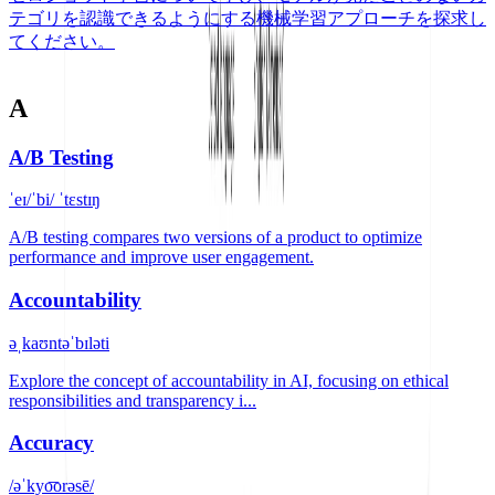
テゴリを認識できるようにする機械学習アプローチを探求し
てください。
A
A/B Testing
ˈeɪ/ˈbi/ ˈtɛstɪŋ
A/B testing compares two versions of a product to optimize
performance and improve user engagement.
Accountability
əˌkaʊntəˈbɪləti
Explore the concept of accountability in AI, focusing on ethical
responsibilities and transparency i...
Accuracy
/əˈkyo͞orəsē/