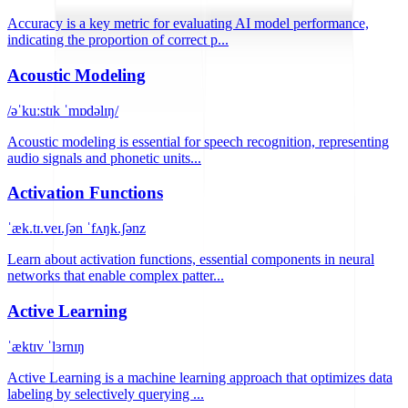
Accuracy is a key metric for evaluating AI model performance,
indicating the proportion of correct p...
Acoustic Modeling
/əˈkuːstɪk ˈmɒdəlɪŋ/
Acoustic modeling is essential for speech recognition, representing
audio signals and phonetic units...
Activation Functions
ˈæk.tɪ.veɪ.ʃən ˈfʌŋk.ʃənz
Learn about activation functions, essential components in neural
networks that enable complex patter...
Active Learning
ˈæktɪv ˈlɜrnɪŋ
Active Learning is a machine learning approach that optimizes data
labeling by selectively querying ...