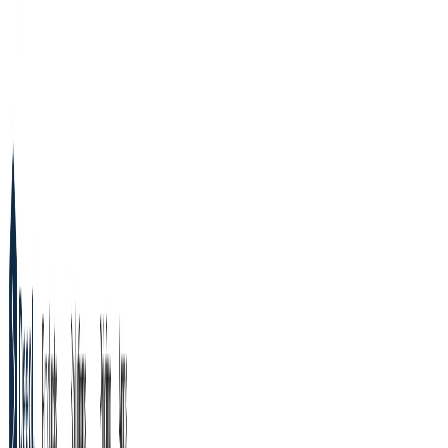
TopAITools
無料ツール
製品
カテゴリ
ランキング
お得情報
ツールを提出
ログイン
JA
TopAITools
AI用語集