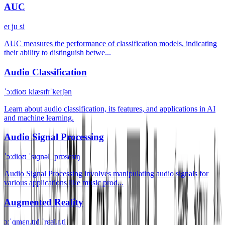
AUC
eɪ ju si
AUC measures the performance of classification models, indicating
their ability to distinguish betwe...
Audio Classification
ˈɔːdioʊ klæsɪfɪˈkeɪʃən
Learn about audio classification, its features, and applications in AI
and machine learning.
Audio Signal Processing
ˈɔːdioʊ ˈsɪɡnəl ˈprɒsɛsɪŋ
Audio Signal Processing involves manipulating audio signals for
various applications like music prod...
Augmented Reality
ɔːˈɡmɛn.tɪd ˈrɛəl.ɪ.ti