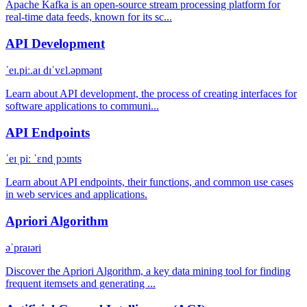
Apache Kafka is an open-source stream processing platform for
real-time data feeds, known for its sc...
API Development
ˈeɪ.piː.aɪ dɪˈvɛl.əpmənt
Learn about API development, the process of creating interfaces for
software applications to communi...
API Endpoints
ˈeɪˌpiː ˈɛndˌpɔɪnts
Learn about API endpoints, their functions, and common use cases
in web services and applications.
Apriori Algorithm
əˈpraɪəri
Discover the Apriori Algorithm, a key data mining tool for finding
frequent itemsets and generating ...