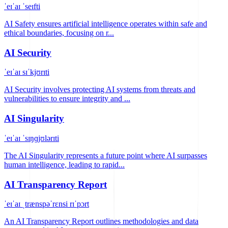
ˈeɪˈaɪ ˈseɪfti
AI Safety ensures artificial intelligence operates within safe and
ethical boundaries, focusing on r...
AI Security
ˈeɪˈaɪ sɪˈkjʊrɪti
AI Security involves protecting AI systems from threats and
vulnerabilities to ensure integrity and ...
AI Singularity
ˈeɪˈaɪ ˈsɪŋɡjʊlərɪti
The AI Singularity represents a future point where AI surpasses
human intelligence, leading to rapid...
AI Transparency Report
ˈeɪˈaɪ ˌtrænspəˈrɛnsi rɪˈpɔrt
An AI Transparency Report outlines methodologies and data