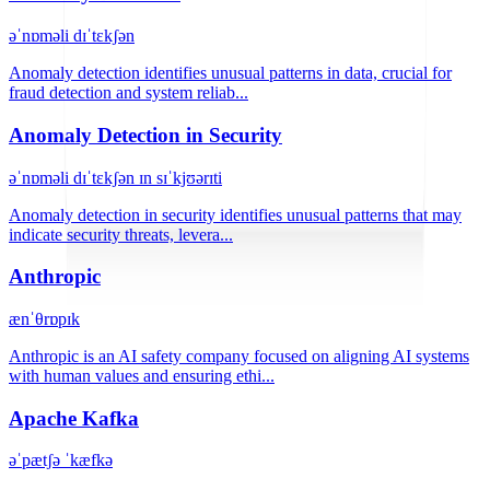
əˈnɒməli dɪˈtɛkʃən
Anomaly detection identifies unusual patterns in data, crucial for
fraud detection and system reliab...
Anomaly Detection in Security
əˈnɒməli dɪˈtɛkʃən ɪn sɪˈkjʊərɪti
Anomaly detection in security identifies unusual patterns that may
indicate security threats, levera...
Anthropic
ænˈθrɒpɪk
Anthropic is an AI safety company focused on aligning AI systems
with human values and ensuring ethi...
Apache Kafka
əˈpætʃə ˈkæfkə