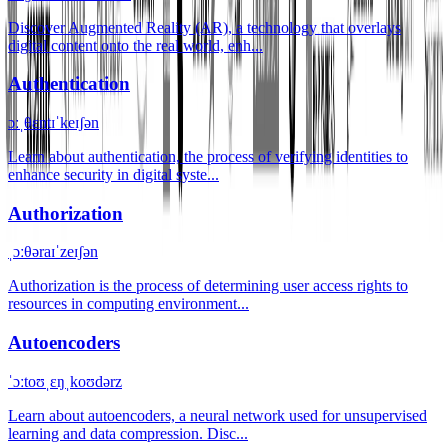
Discover Augmented Reality (AR), a technology that overlays
digital content onto the real world, enh...
Authentication
ɔːˌθɛntɪˈkeɪʃən
Learn about authentication, the process of verifying identities to
enhance security in digital syste...
Authorization
ˌɔːθəraɪˈzeɪʃən
Authorization is the process of determining user access rights to
resources in computing environment...
Autoencoders
ˈɔːtoʊˌɛŋˌkoʊdərz
Learn about autoencoders, a neural network used for unsupervised
learning and data compression. Disc...