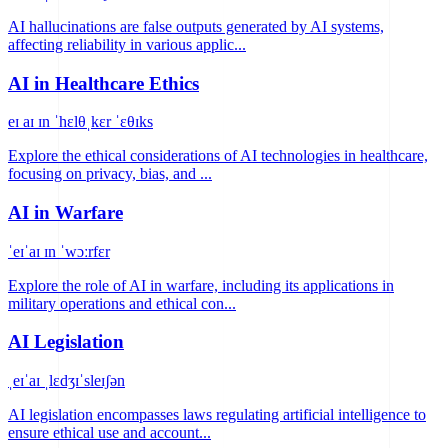
AI hallucinations are false outputs generated by AI systems,
affecting reliability in various applic...
AI in Healthcare Ethics
eɪ aɪ ɪn ˈhɛlθˌkɛr ˈɛθɪks
Explore the ethical considerations of AI technologies in healthcare,
focusing on privacy, bias, and ...
AI in Warfare
ˈeɪˈaɪ ɪn ˈwɔːrfɛr
Explore the role of AI in warfare, including its applications in
military operations and ethical con...
AI Legislation
ˌeɪˈaɪ ˌlɛdʒɪˈsleɪʃən
AI legislation encompasses laws regulating artificial intelligence to
ensure ethical use and account...