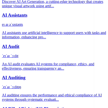
Discover AI Art Generation, a cutting-edge technology that creates
unique visual artwork using artif...
AI Assistants
eɪ aɪ əˈsɪstənts
AI assistants use artificial intelligence to support users with tasks and
information, enhancing pro...
AI Audit
ˈeɪˈaɪ ˈɔːdɪt
An AI audit evaluates AI systems for compliance, ethics, and
effectiveness, ensuring transparency an...
AI Auditing
ˈeɪˈaɪ ˈɔːdɪtɪŋ
AI auditing ensures the performance and ethical compliance of AI
systems through systematic evaluati...