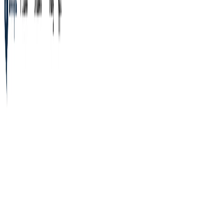
人工知能の用語と概念を理解するための包括的なガイド。
Featured*
Deepl
テキストや文書ファイルを瞬時に翻訳します。個人とチーム
のための正確な翻訳。毎日何百万もの人々がDeepLを利用し
て翻訳しています。
All
Computer Vision
AI Infrastructure
Ethics & Safety
Machine Learning
Natural Language Processing
Deep Learning
Robotics
Artificial Intelligence
AI Applications
AI in Society
Generative AI and Multimedia
Language Models and Natural Language Processing
User-Facing AI Concepts
Data Science
AI Companies and Platforms
AI Fundamentals
Model Evaluation
グリッド
リスト
今日の用語