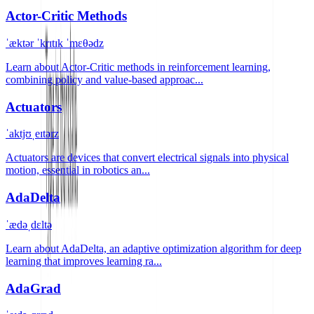
Actor-Critic Methods
ˈæktər ˈkrɪtɪk ˈmɛθədz
Learn about Actor-Critic methods in reinforcement learning,
combining policy and value-based approac...
Actuators
ˈaktjʊˌeɪtərz
Actuators are devices that convert electrical signals into physical
motion, essential in robotics an...
AdaDelta
ˈædəˌdɛltə
Learn about AdaDelta, an adaptive optimization algorithm for deep
learning that improves learning ra...
AdaGrad