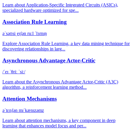
Learn about Application-Specific Integrated Circuits (ASICs),
specialized hardware optimized for spe...
Association Rule Learning
əˈsəʊsiˌeɪʃən ruːl ˈlɜrnɪŋ
Explore Association Rule Learning, a key data mining technique for
discovering relationships in larg...
Asynchronous Advantage Actor-Critic
/ˈeɪ ˈθriː ˈsiː/
Learn about the Asynchronous Advantage Actor-Critic (A3C)
algorithm, a reinforcement learning method...
Attention Mechanisms
əˈtɛnʃən mɪˈkænɪzəmz
Learn about attention mechanisms, a key component in deep
learning that enhances model focus and per...