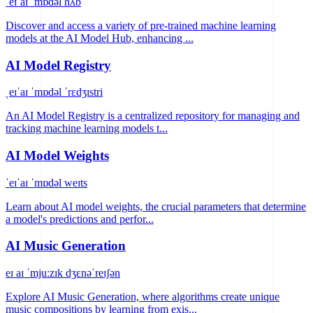
ˈeɪˈaɪ ˈmɒdəl hʌb
Discover and access a variety of pre-trained machine learning
models at the AI Model Hub, enhancing ...
AI Model Registry
ˌeɪˈaɪ ˈmɒdəl ˈrɛdʒɪstri
An AI Model Registry is a centralized repository for managing and
tracking machine learning models t...
AI Model Weights
ˈeɪˈaɪ ˈmɒdəl weɪts
Learn about AI model weights, the crucial parameters that determine
a model's predictions and perfor...
AI Music Generation
eɪ aɪ ˈmjuːzɪk dʒɛnəˈreɪʃən
Explore AI Music Generation, where algorithms create unique
music compositions by learning from exis...