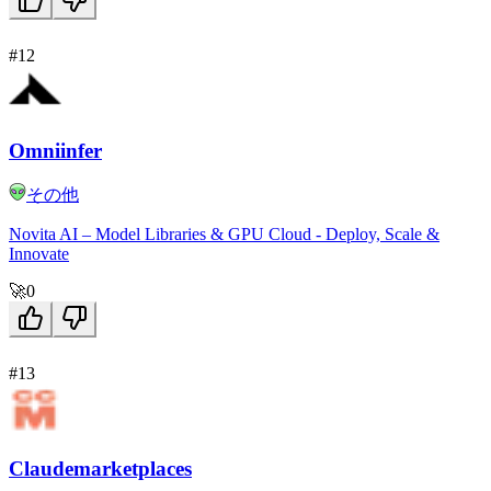
#12
Omniinfer
その他
Novita AI – Model Libraries & GPU Cloud - Deploy, Scale &
Innovate
🚀
0
#13
Claudemarketplaces