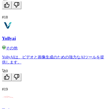
#18
Yollyai
その他
YollyAIは、ビデオと画像生成のための強力なAIツールを提
供します。
🚀
0
#19