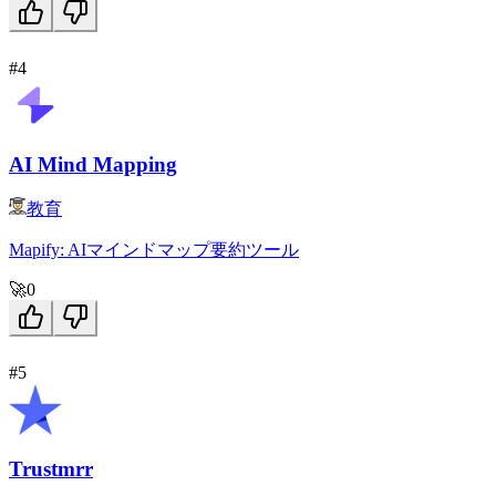
#4
AI Mind Mapping
教育
Mapify: AIマインドマップ要約ツール
🚀
0
#5
Trustmrr