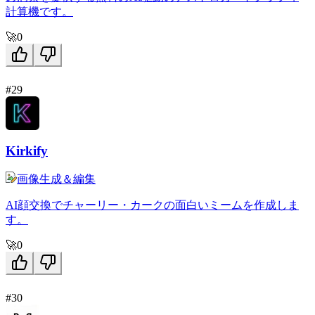
計算機です。
🚀
0
#29
Kirkify
画像生成＆編集
AI顔交換でチャーリー・カークの面白いミームを作成しま
す。
🚀
0
#30