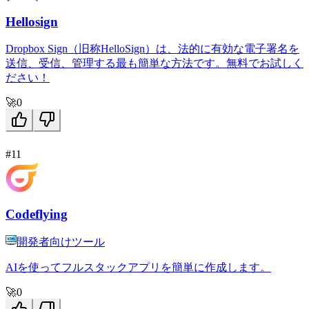
Hellosign
Dropbox Sign（旧称HelloSign）は、法的に有効な電子署名を
送信、受信、管理する最も簡単な方法です。無料でお試しく
ださい！
🚀
0
#11
Codeflying
開発者向けツール
AIを使ってフルスタックアプリを簡単に作成します。
🚀
0