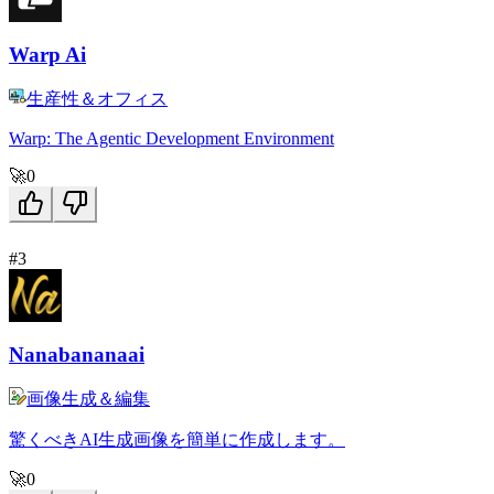
Warp Ai
生産性＆オフィス
Warp: The Agentic Development Environment
🚀
0
#3
Nanabananaai
画像生成＆編集
驚くべきAI生成画像を簡単に作成します。
🚀
0