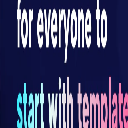
63.3K
输入
: