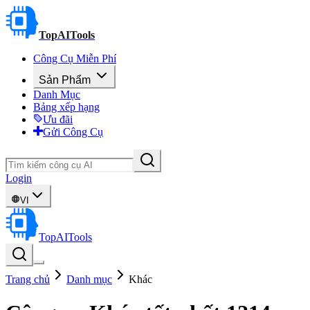
TopAITools
Công Cụ Miễn Phí
Sản Phẩm
Danh Mục
Bảng xếp hạng
Ưu đãi
Gửi Công Cụ
Login
VI
TopAITools
Trang chủ
Danh mục
Khác