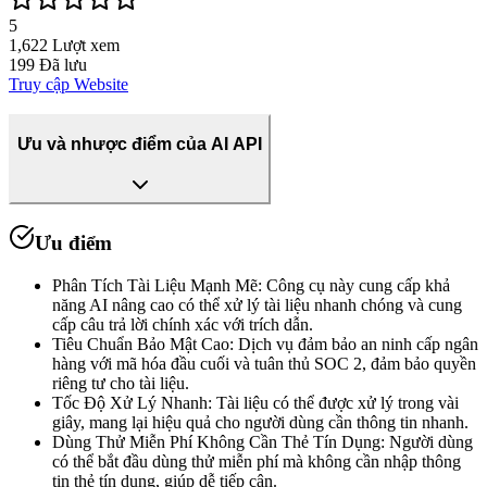
5
1,622
Lượt xem
199
Đã lưu
Truy cập Website
Ưu và nhược điểm của AI API
Ưu điểm
Phân Tích Tài Liệu Mạnh Mẽ
:
Công cụ này cung cấp khả
năng AI nâng cao có thể xử lý tài liệu nhanh chóng và cung
cấp câu trả lời chính xác với trích dẫn.
Tiêu Chuẩn Bảo Mật Cao
:
Dịch vụ đảm bảo an ninh cấp ngân
hàng với mã hóa đầu cuối và tuân thủ SOC 2, đảm bảo quyền
riêng tư cho tài liệu.
Tốc Độ Xử Lý Nhanh
:
Tài liệu có thể được xử lý trong vài
giây, mang lại hiệu quả cho người dùng cần thông tin nhanh.
Dùng Thử Miễn Phí Không Cần Thẻ Tín Dụng
:
Người dùng
có thể bắt đầu dùng thử miễn phí mà không cần nhập thông
tin thẻ tín dụng, giúp dễ tiếp cận.