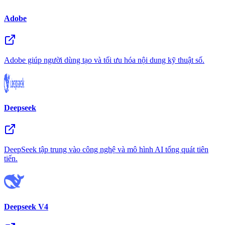
Adobe
Adobe giúp người dùng tạo và tối ưu hóa nội dung kỹ thuật số.
Deepseek
DeepSeek tập trung vào công nghệ và mô hình AI tổng quát tiên
tiến.
Deepseek V4