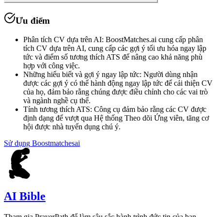
Ưu điểm
Phân tích CV dựa trên AI
:
BoostMatches.ai cung cấp phân
tích CV dựa trên AI, cung cấp các gợi ý tối ưu hóa ngay lập
tức và điểm số tương thích ATS để nâng cao khả năng phù
hợp với công việc.
Những hiểu biết và gợi ý ngay lập tức
:
Người dùng nhận
được các gợi ý có thể hành động ngay lập tức để cải thiện CV
của họ, đảm bảo rằng chúng được điều chỉnh cho các vai trò
và ngành nghề cụ thể.
Tính tương thích ATS
:
Công cụ đảm bảo rằng các CV được
định dạng để vượt qua Hệ thống Theo dõi Ứng viên, tăng cơ
hội được nhà tuyển dụng chú ý.
Sử dụng
Boostmatchesai
AI Bible
Tham gia PrayerPath để làm sâu sắc hành trình đức tin của bạn.