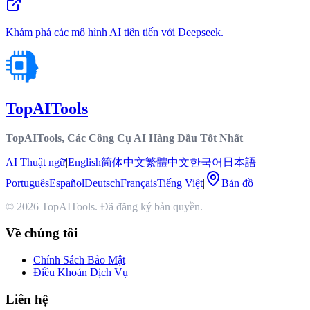
Khám phá các mô hình AI tiên tiến với Deepseek.
TopAITools
TopAITools, Các Công Cụ AI Hàng Đầu Tốt Nhất
AI Thuật ngữ
|
English
简体中文
繁體中文
한국어
日本語
Português
Español
Deutsch
Français
Tiếng Việt
|
Bản đồ
© 2026 TopAITools. Đã đăng ký bản quyền.
Về chúng tôi
Chính Sách Bảo Mật
Điều Khoản Dịch Vụ
Liên hệ