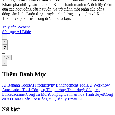
Khám phá những câu trích dẫn Kinh Thánh mạnh mẽ, tích lũy điểm
qua các hoạt động cầu nguyện, và trở thành một phần của cộng
đồng tâm linh. Luôn được truyền cảm hứng, suy ngẫm về Kinh
Thánh, và phát triển trong đức tin của bạn.
Truy cập Website
Sử dụng
AI Bible
‹
1
2
...
172
›
Thêm Danh Mục
AI Banana Tools
AI Productivity Enhancement Tools
AI Workflow
Automation Tools
Công cụ Tăng cường Trình duyệt
Công cụ
Linkedscanner
Công cụ Mori
Công cụ Cá nhân hóa Trình duyệt
Công
cụ AI Chưa Phân Loại
Công cụ Quản lý Email AI
Nổi bật*