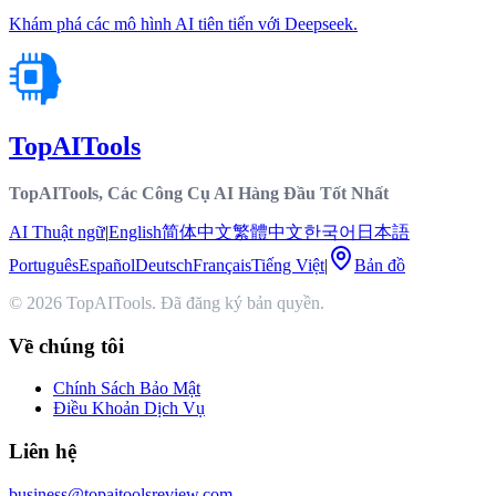
Khám phá các mô hình AI tiên tiến với Deepseek.
TopAITools
TopAITools, Các Công Cụ AI Hàng Đầu Tốt Nhất
AI Thuật ngữ
|
English
简体中文
繁體中文
한국어
日本語
Português
Español
Deutsch
Français
Tiếng Việt
|
Bản đồ
© 2026 TopAITools. Đã đăng ký bản quyền.
Về chúng tôi
Chính Sách Bảo Mật
Điều Khoản Dịch Vụ
Liên hệ
business@topaitoolsreview.com