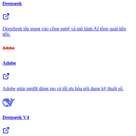
Deepseek
DeepSeek tập trung vào công nghệ và mô hình AI tổng quát tiên
tiến.
Adobe
Adobe giúp người dùng tạo và tối ưu hóa nội dung kỹ thuật số.
Deepseek V4