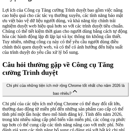
Lợi ích của Công cụ Tăng cường Trình duyệt bao gồm việc nâng
cao hiệu quả cho các tác vụ thường xuyên, các tính năng bảo mật
ưu việt bảo vệ dữ liệu người dùng, và khả năng tùy chỉnh trải
nghiệm duyệt web hiệu quả hơn so với các trình duyệt tiêu chuẩn.
Chúng có thể tiết kiệm thời gian cho người dùng bằng cách tự động
hóa các hành động lặp đi lặp lại và lọc thông tin không cần thiết.
Tuy nhiên, những công cụ này có thể yêu cầu người dùng điều
chỉnh thói quen duyệt web, và có thể có ảnh hưởng đến hiệu suất
của trình duyệt do yêu cầu xử lý bổ sung.
Câu hỏi thường gặp về Công cụ Tăng
cường Trình duyệt
Chi phí của những tiện ích mở rộng Chrome tốt nhất cho năm 2026 là
bao nhiêu?
Chi phí của các tiện ích mở rộng Chrome có thể thay đổi rất lớn,
thường dao động từ miễn phí đến những sản phẩm cao cấp có thể
tính phí một lần hoặc theo mô hình đăng ký. Tính đến năm 2026,
trong khi nhiều nâng cấp phổ biến vẫn miễn phí, các công cụ phức
tạp hơn có thể cung cấp các tính năng nâng cao với mức phí. Nên
đánh giá xem các tính năng bổ sung có đáng giá với bất kỳ chi phí