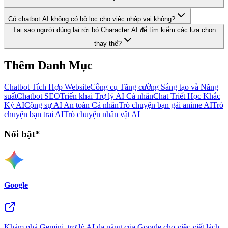
Có chatbot AI không có bộ lọc cho việc nhập vai không?
Tại sao người dùng lại rời bỏ Character AI để tìm kiếm các lựa chọn
thay thế?
Thêm Danh Mục
Chatbot Tích Hợp Website
Công cụ Tăng cường Sáng tạo và Năng
suất
Chatbot SEO
Triển khai Trợ lý AI Cá nhân
Chat Triết Học Khắc
Kỷ AI
Cộng sự AI An toàn Cá nhân
Trò chuyện bạn gái anime AI
Trò
chuyện bạn trai AI
Trò chuyện nhân vật AI
Nổi bật*
Google
Khám phá Gemini, trợ lý AI đa năng của Google cho việc viết lách