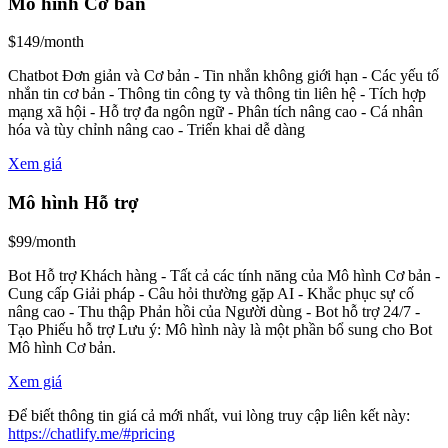
Mô hình Cơ bản
$149/month
Chatbot Đơn giản và Cơ bản - Tin nhắn không giới hạn - Các yếu tố
nhắn tin cơ bản - Thông tin công ty và thông tin liên hệ - Tích hợp
mạng xã hội - Hỗ trợ đa ngôn ngữ - Phân tích nâng cao - Cá nhân
hóa và tùy chỉnh nâng cao - Triển khai dễ dàng
Xem giá
Mô hình Hỗ trợ
$99/month
Bot Hỗ trợ Khách hàng - Tất cả các tính năng của Mô hình Cơ bản -
Cung cấp Giải pháp - Câu hỏi thường gặp AI - Khắc phục sự cố
nâng cao - Thu thập Phản hồi của Người dùng - Bot hỗ trợ 24/7 -
Tạo Phiếu hỗ trợ Lưu ý: Mô hình này là một phần bổ sung cho Bot
Mô hình Cơ bản.
Xem giá
Để biết thông tin giá cả mới nhất, vui lòng truy cập liên kết này:
https://chatlify.me/#pricing