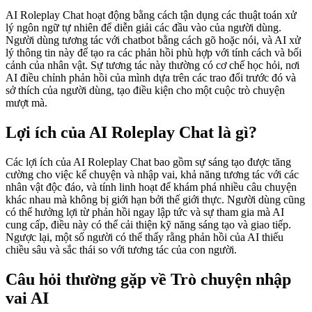
AI Roleplay Chat hoạt động bằng cách tận dụng các thuật toán xử
lý ngôn ngữ tự nhiên để diễn giải các đầu vào của người dùng.
Người dùng tương tác với chatbot bằng cách gõ hoặc nói, và AI xử
lý thông tin này để tạo ra các phản hồi phù hợp với tính cách và bối
cảnh của nhân vật. Sự tương tác này thường có cơ chế học hỏi, nơi
AI điều chỉnh phản hồi của mình dựa trên các trao đổi trước đó và
sở thích của người dùng, tạo điều kiện cho một cuộc trò chuyện
mượt mà.
Lợi ích của AI Roleplay Chat là gì?
Các lợi ích của AI Roleplay Chat bao gồm sự sáng tạo được tăng
cường cho việc kể chuyện và nhập vai, khả năng tương tác với các
nhân vật độc đáo, và tính linh hoạt để khám phá nhiều câu chuyện
khác nhau mà không bị giới hạn bởi thế giới thực. Người dùng cũng
có thể hưởng lợi từ phản hồi ngay lập tức và sự tham gia mà AI
cung cấp, điều này có thể cải thiện kỹ năng sáng tạo và giao tiếp.
Ngược lại, một số người có thể thấy rằng phản hồi của AI thiếu
chiều sâu và sắc thái so với tương tác của con người.
Câu hỏi thường gặp về Trò chuyện nhập
vai AI