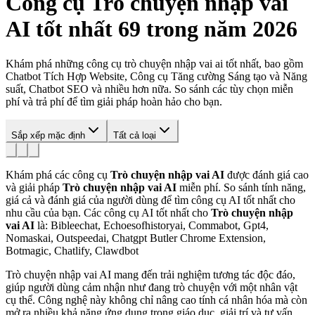
Công cụ
Trò chuyện nhập vai
AI
tốt nhất 69 trong năm 2026
Khám phá những công cụ trò chuyện nhập vai ai tốt nhất, bao gồm
Chatbot Tích Hợp Website, Công cụ Tăng cường Sáng tạo và Năng
suất, Chatbot SEO và nhiều hơn nữa. So sánh các tùy chọn miễn
phí và trả phí để tìm giải pháp hoàn hảo cho bạn.
Sắp xếp mặc định
Tất cả loại
Khám phá các công cụ
Trò chuyện nhập vai AI
được đánh giá cao
và giải pháp
Trò chuyện nhập vai AI
miễn phí. So sánh tính năng,
giá cả và đánh giá của người dùng để tìm công cụ AI tốt nhất cho
nhu cầu của bạn.
Các công cụ AI tốt nhất cho
Trò chuyện nhập
vai AI
là: Bibleechat, Echoesofhistoryai, Commabot, Gpt4,
Nomaskai, Outspeedai, Chatgpt Butler Chrome Extension,
Botmagic, Chatlify, Clawdbot
Trò chuyện nhập vai AI mang đến trải nghiệm tương tác độc đáo,
giúp người dùng cảm nhận như đang trò chuyện với một nhân vật
cụ thể. Công nghệ này không chỉ nâng cao tính cá nhân hóa mà còn
mở ra nhiều khả năng ứng dụng trong giáo dục, giải trí và tư vấn.