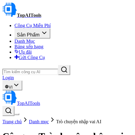
TopAITools
Công Cụ Miễn Phí
Sản Phẩm
Danh Mục
Bảng xếp hạng
Ưu đãi
Gửi Công Cụ
Login
VI
TopAITools
Trang chủ
Danh mục
Trò chuyện nhập vai AI