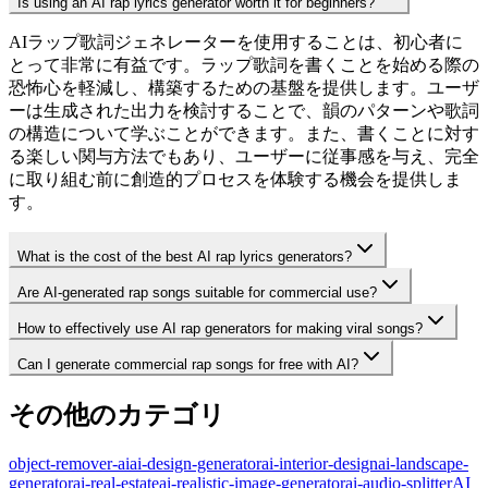
Is using an AI rap lyrics generator worth it for beginners?
AIラップ歌詞ジェネレーターを使用することは、初心者に
とって非常に有益です。ラップ歌詞を書くことを始める際の
恐怖心を軽減し、構築するための基盤を提供します。ユーザ
ーは生成された出力を検討することで、韻のパターンや歌詞
の構造について学ぶことができます。また、書くことに対す
る楽しい関与方法でもあり、ユーザーに従事感を与え、完全
に取り組む前に創造的プロセスを体験する機会を提供しま
す。
What is the cost of the best AI rap lyrics generators?
Are AI-generated rap songs suitable for commercial use?
How to effectively use AI rap generators for making viral songs?
Can I generate commercial rap songs for free with AI?
その他のカテゴリ
object-remover-ai
ai-design-generator
ai-interior-design
ai-landscape-
generator
ai-real-estate
ai-realistic-image-generator
ai-audio-splitter
AI