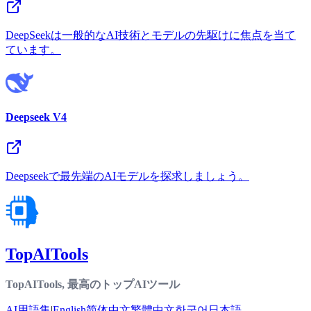
DeepSeekは一般的なAI技術とモデルの先駆けに焦点を当て
ています。
Deepseek V4
Deepseekで最先端のAIモデルを探求しましょう。
TopAITools
TopAITools, 最高のトップAIツール
AI用語集
|
English
简体中文
繁體中文
한국어
日本語