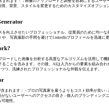
は、一般的に以下が含まれます： - 画像のアップロードと調整を容易にす
の表情、背景、スタイルを変更するためのカスタマイズオプション
Generator
者やオンラインプレゼンスを向上させたいプロフェッショナル、従業員のた
、写真撮影の手間を避けてLinkedInプロフィールを迅速
ork?
の写真やユーザーがアップロードした画像を分析する高度なアルゴリズムを
することを含みます。その後、AIは入力からの要素を組み合わ
適合しつつ、洗練されたプロフェッショナルな外観を伝えます。
or
の利点には、以下が含まれます： - プロの写真家を雇うよりもコスト効
手段がないユーザーへのアクセスの良さ - 個人のブランディン
る可能性。