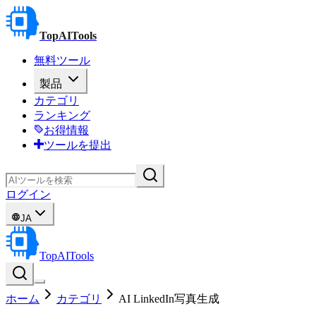
TopAITools
無料ツール
製品
カテゴリ
ランキング
お得情報
ツールを提出
ログイン
JA
TopAITools
ホーム
カテゴリ
AI LinkedIn写真生成