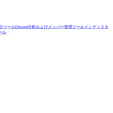
商取引ツール
Discord分析およびメンバー管理ツール
インディスタ
ツール