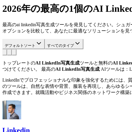
2026年の最高の1個の
AI Lin
最高のai linkedin写真生成ツールを発見してください。シ
オプションを比較して、あなたに最適なソリューションを見
デフォルトソート
すべてのタイプ
トップレートの
AI LinkedIn写真生成
ツールと無料の
AI Lin
つけてください。
最高の
AI LinkedIn写真生成
AIツールは：Lin
LinkedInでプロフェッショナルな印象を強化するために
のツールは、自然な表情や背景、服装を再現し、あらゆるシ
作成できます。就職活動やビジネス関係のネットワーク構築
Linkedin