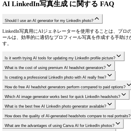
AI LinkedIn写真生成 に関する FAQ
Should I use an AI generator for my LinkedIn photo?
LinkedIn写真用にAIジェネレーターを使用することは
ールは、効率的に適切なプロフィール写真を作成する手助けが
す。
Is it worth trying AI tools for updating my LinkedIn profile picture?
What is the cost of using premium AI headshot generators?
Is creating a professional LinkedIn photo with AI really free?
How do free AI headshot generators perform compared to paid options?
Which AI image generator works best for quick LinkedIn headshots?
What is the best free AI LinkedIn photo generator available?
How does the quality of AI-generated headshots compare to real portraits?
What are the advantages of using Canva AI for LinkedIn photos?