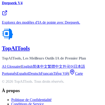
Deepseek V4
Explorez des modèles d'IA de pointe avec Deepseek.
TopAITools
TopAITools, Les Meilleurs Outils IA de Premier Plan
AI Glossaire
|
English
简体中文
繁體中文
한국어
日本語
Português
Español
Deutsch
Français
Tiếng Việt
|
Carte
© 2026 TopAITools. Tous droits réservés.
À propos
Politique de Confidentialité
Conditions de Service