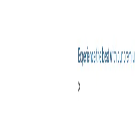
TopAITools
Herramientas Gratuitas
Productos
Categoría
Ranking
Ofertas
Enviar Herramienta
Login
ES
TopAITools
Inicio
Directorio de Herramientas de IA