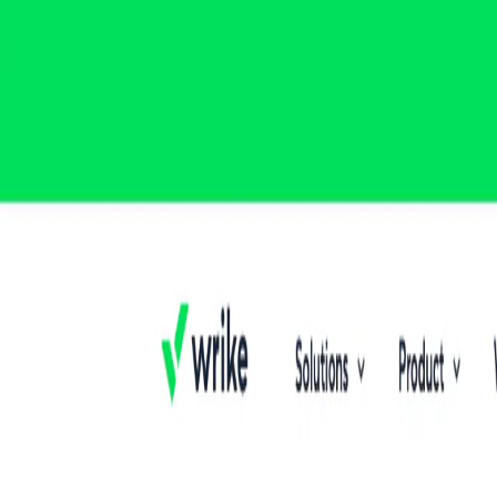
TopAITools
Ferramentas Gratuitas
Produtos
Categoria
Ranking
Ofertas
Enviar Ferramenta
Login
PT
TopAITools
Início
Ferramentas de Gestão para Freelancers