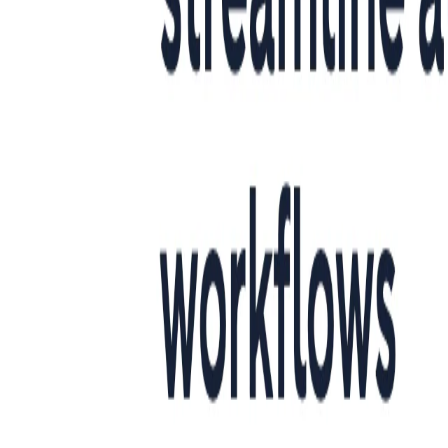
Saídas
: