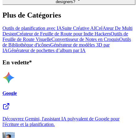
designers?
Plus de Catégories
Outils de planification avec IA
Suite Créative AI
CréAteur De Multi
Design
Créateur de Feuille de Route pour Indie Hackers
Outils de
Feuille de Route Visuelle
Convertisseur de Notes en Croquis
Outils
de Bibliothèque d'icônes
Générateur de modèles 3D par
IA
Générateur de pochettes d’album par IA
En vedette*
Google
Découvrez Gemini, l'assistant IA polyvalent de Google pour
l'écriture et la planification.