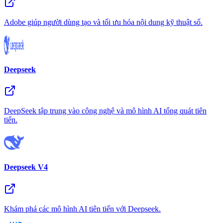
Adobe giúp người dùng tạo và tối ưu hóa nội dung kỹ thuật số.
Deepseek
DeepSeek tập trung vào công nghệ và mô hình AI tổng quát tiên
tiến.
Deepseek V4
Khám phá các mô hình AI tiên tiến với Deepseek.