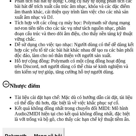
Phân tích bài hát tự động
:
Công cụ này tự động phân tích các
bài hát để trích xuất cấu trúc âm nhạc, khóa và các đặc điểm
âm thanh khác, cải thiện quy trình làm việc cho các nhà sản
xuất âm nhạc và DJ.
Tích hợp với các công cụ máy học
:
Polymath sử dụng mạng
nơ-ron tiên tiến cho các tác vụ như tách nguồn nhạc, phân
đoạn cấu trúc và theo dõi âm điệu, cho thấy nền tảng kỹ thuật
vững chắc.
Dễ sử dụng cho việc tạo nhạc
:
Người dùng có thể dễ dàng kết
hợp các yếu tố từ các bài hát khác nhau để tạo ra các bản phối
độc đáo, làm cho nó thân thiện với người sản xuất.
Hỗ trợ cộng đồng
:
Polymath có một cộng đồng hoạt động
trên Discord, nơi người dùng có thể chia sẻ kinh nghiệm và
tìm kiếm sự trợ giúp, tăng cường hỗ trợ người dùng.
Nhược điểm
Tài liệu cài đặt hạn chế
:
Mặc dù có hướng dẫn cài đặt, tài liệu
có thể đầy đủ hơn, đặc biệt là về việc khắc phục sự cố.
Kết quả không đồng nhất trong chuyển đổi MIDI
:
Mô hình
Audio2MIDI hiện tại cho kết quả không đồng nhất, đặc biệt
là với trống và bộ gõ, cho thấy các hạn chế kỹ thuật tiềm ẩn.