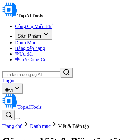
TopAITools
Công Cụ Miễn Phí
Sản Phẩm
Danh Mục
Bảng xếp hạng
Ưu đãi
Gửi Công Cụ
Login
VI
TopAITools
Trang chủ
Danh mục
Viết & Biên tập