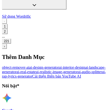
Sử dụng
Wordrific
‹
1
2
...
221
›
Thêm Danh Mục
object-remover-ai
ai-design-generator
ai-interior-design
ai-landscape-
generator
ai-real-estate
ai-realistic-image-generator
ai-audio-splitter
ai-
rap-lyrics-generator
Cải thiện Biên bản YouTube AI
Nổi bật*