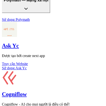
Polymath — Mạng xã hội
Sử dụng
Polymath
Ask Yc
Được tạo bởi create next app
Truy cập Website
Sử dụng
Ask Yc
Cogniflow
Cogniflow - AI cho mọi người là điều có thể!