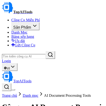
TopAITools
Công Cụ Miễn Phí
Sản Phẩm
Danh Mục
Bảng xếp hạng
Ưu đãi
Gửi Công Cụ
Login
VI
TopAITools
Trang chủ
Danh mục
AI Document Processing Tools