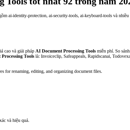
g Tools
tốt nhất 92 trong năm 20
 ai-identity-protection, ai-security-tools, ai-keyboard-tools và nhiều
á cao và giải pháp
AI Document Processing Tools
miễn phí. So sánh 
Processing Tools
là: Invoiceclip, Safeappeals, Rapidscanai, Todovexa
es for renaming, editing, and organizing document files.
xác và hiệu quả.