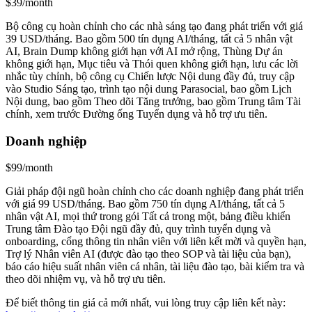
$39/month
Bộ công cụ hoàn chỉnh cho các nhà sáng tạo đang phát triển với giá
39 USD/tháng. Bao gồm 500 tín dụng AI/tháng, tất cả 5 nhân vật
AI, Brain Dump không giới hạn với AI mở rộng, Thùng Dự án
không giới hạn, Mục tiêu và Thói quen không giới hạn, lưu các lời
nhắc tùy chỉnh, bộ công cụ Chiến lược Nội dung đầy đủ, truy cập
vào Studio Sáng tạo, trình tạo nội dung Parasocial, bao gồm Lịch
Nội dung, bao gồm Theo dõi Tăng trưởng, bao gồm Trung tâm Tài
chính, xem trước Đường ống Tuyển dụng và hỗ trợ ưu tiên.
Doanh nghiệp
$99/month
Giải pháp đội ngũ hoàn chỉnh cho các doanh nghiệp đang phát triển
với giá 99 USD/tháng. Bao gồm 750 tín dụng AI/tháng, tất cả 5
nhân vật AI, mọi thứ trong gói Tất cả trong một, bảng điều khiển
Trung tâm Đào tạo Đội ngũ đầy đủ, quy trình tuyển dụng và
onboarding, cổng thông tin nhân viên với liên kết mời và quyền hạn,
Trợ lý Nhân viên AI (được đào tạo theo SOP và tài liệu của bạn),
báo cáo hiệu suất nhân viên cá nhân, tài liệu đào tạo, bài kiểm tra và
theo dõi nhiệm vụ, và hỗ trợ ưu tiên.
Để biết thông tin giá cả mới nhất, vui lòng truy cập liên kết này: