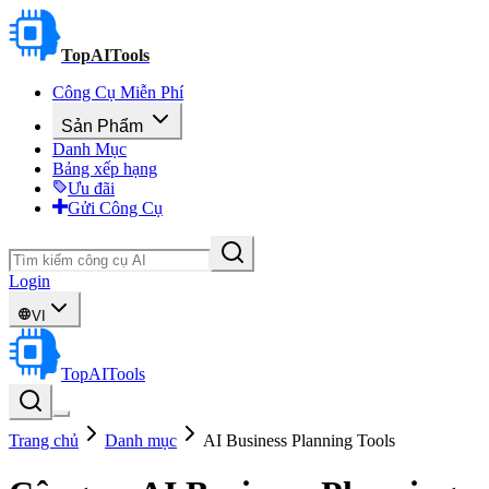
TopAITools
Công Cụ Miễn Phí
Sản Phẩm
Danh Mục
Bảng xếp hạng
Ưu đãi
Gửi Công Cụ
Login
VI
TopAITools
Trang chủ
Danh mục
AI Business Planning Tools