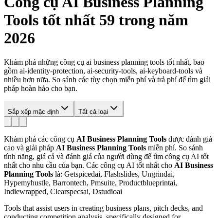
Công cụ
AI Business Planning
Tools
tốt nhất 59 trong năm
2026
Khám phá những công cụ ai business planning tools tốt nhất, bao
gồm ai-identity-protection, ai-security-tools, ai-keyboard-tools và
nhiều hơn nữa. So sánh các tùy chọn miễn phí và trả phí để tìm giải
pháp hoàn hảo cho bạn.
Sắp xếp mặc định
Tất cả loại
Khám phá các công cụ
AI Business Planning Tools
được đánh giá
cao và giải pháp
AI Business Planning Tools
miễn phí. So sánh
tính năng, giá cả và đánh giá của người dùng để tìm công cụ AI tốt
nhất cho nhu cầu của bạn.
Các công cụ AI tốt nhất cho
AI Business
Planning Tools
là: Getspicedai, Flashslides, Ungrindai,
Hypemyhustle, Barrontech, Pmsuite, Productblueprintai,
Indiewrapped, Clearspecsai, Dstudioai
Tools that assist users in creating business plans, pitch decks, and
conducting competition analysis, specifically designed for