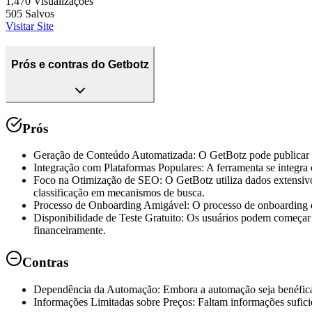
1,470
Visualizações
505
Salvos
Visitar Site
Prós e contras do Getbotz
Prós
Geração de Conteúdo Automatizada
:
O GetBotz pode publicar m
Integração com Plataformas Populares
:
A ferramenta se integra
Foco na Otimização de SEO
:
O GetBotz utiliza dados extensivo
classificação em mecanismos de busca.
Processo de Onboarding Amigável
:
O processo de onboarding en
Disponibilidade de Teste Gratuito
:
Os usuários podem começar c
financeiramente.
Contras
Dependência da Automação
:
Embora a automação seja benéfica
Informações Limitadas sobre Preços
:
Faltam informações suficie