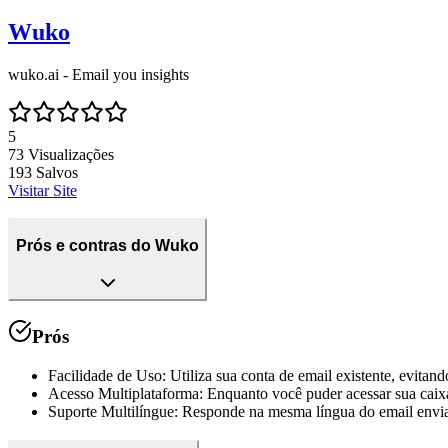
Wuko
wuko.ai - Email you insights
5
73
Visualizações
193
Salvos
Visitar Site
Prós e contras do Wuko
Prós
Facilidade de Uso
:
Utiliza sua conta de email existente, evitand
Acesso Multiplataforma
:
Enquanto você puder acessar sua caixa 
Suporte Multilíngue
:
Responde na mesma língua do email envia