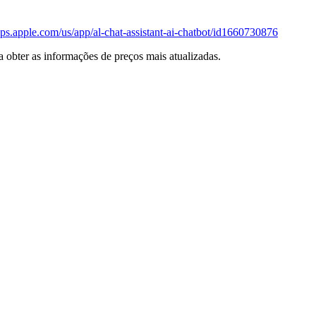
apps.apple.com/us/app/al-chat-assistant-ai-chatbot/id1660730876
ara obter as informações de preços mais atualizadas.