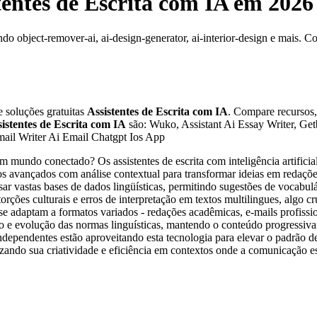
tentes de Escrita com IA
em 2026
ndo object-remover-ai, ai-design-generator, ai-interior-design e mais. C
 soluções gratuitas
Assistentes de Escrita com IA
. Compare recursos,
istentes de Escrita com IA
são: Wuko, Assistant Ai Essay Writer, Get
mail Writer Ai Email Chatgpt Ios App
mundo conectado? Os assistentes de escrita com inteligência artificia
s avançados com análise contextual para transformar ideias em redações
r vastas bases de dados lingüísticas, permitindo sugestões de vocabulári
rções culturais e erros de interpretação em textos multilingues, algo c
se adaptam a formatos variados - redações acadêmicas, e-mails profission
 e evolução das normas linguísticas, mantendo o conteúdo progressivame
independentes estão aproveitando esta tecnologia para elevar o padrão d
zando sua criatividade e eficiência em contextos onde a comunicação esc