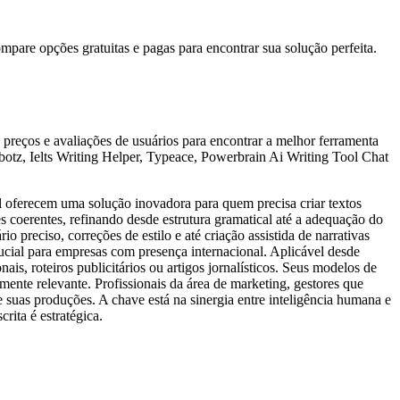
ompare opções gratuitas e pagas para encontrar sua solução perfeita.
 preços e avaliações de usuários para encontrar a melhor ferramenta
botz, Ielts Writing Helper, Typeace, Powerbrain Ai Writing Tool Chat
l oferecem uma solução inovadora para quem precisa criar textos
 coerentes, refinando desde estrutura gramatical até a adequação do
o preciso, correções de estilo e até criação assistida de narrativas
rucial para empresas com presença internacional. Aplicável desde
ais, roteiros publicitários ou artigos jornalísticos. Seus modelos de
nte relevante. Profissionais da área de marketing, gestores que
e suas produções. A chave está na sinergia entre inteligência humana e
rita é estratégica.