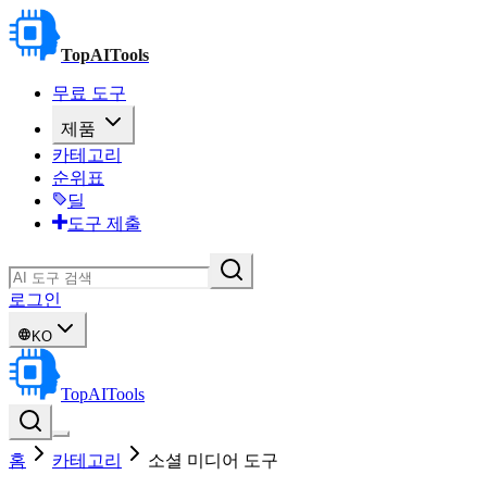
TopAITools
무료 도구
제품
카테고리
순위표
딜
도구 제출
로그인
KO
TopAITools
홈
카테고리
소셜 미디어 도구