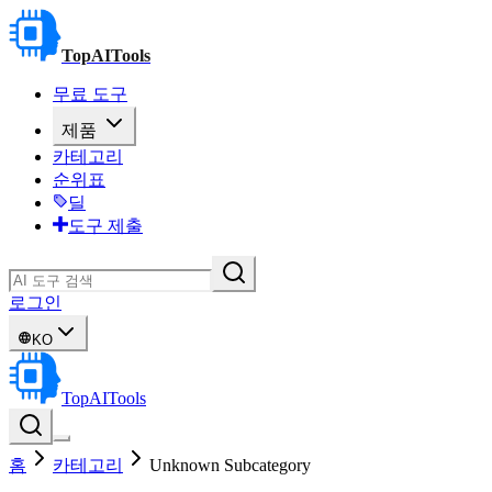
TopAITools
무료 도구
제품
카테고리
순위표
딜
도구 제출
로그인
KO
TopAITools
홈
카테고리
Unknown Subcategory