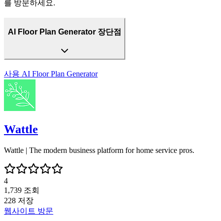
를 방문하세요.
AI Floor Plan Generator 장단점
사용
AI Floor Plan Generator
Wattle
Wattle | The modern business platform for home service pros.
4
1,739
조회
228
저장
웹사이트 방문