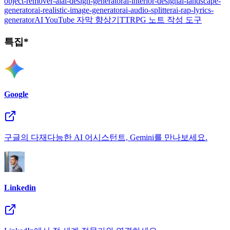
object-remover-ai
ai-design-generator
ai-interior-design
ai-landscape-
generator
ai-realistic-image-generator
ai-audio-splitter
ai-rap-lyrics-
generator
AI YouTube 자막 향상기
TTRPG 노트 작성 도구
특집*
Google
구글의 다재다능한 AI 어시스턴트, Gemini를 만나보세요.
Linkedin