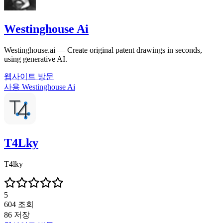
Westinghouse Ai
Westinghouse.ai — Create original patent drawings in seconds,
using generative AI.
웹사이트 방문
사용
Westinghouse Ai
T4Lky
T4lky
5
604
조회
86
저장