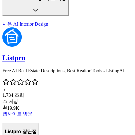
사용
AI Interior Design
Listpro
Free AI Real Estate Descriptions, Best Realtor Tools - ListingAI
5
1,734
조회
25
저장
19.9K
웹사이트 방문
Listpro 장단점