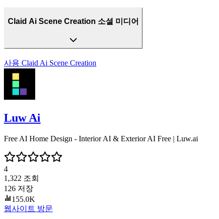
Claid Ai Scene Creation 소셜 미디어
사용
Claid Ai Scene Creation
Luw Ai
Free AI Home Design - Interior AI & Exterior AI Free | Luw.ai
4
1,322
조회
126
저장
155.0K
웹사이트 방문