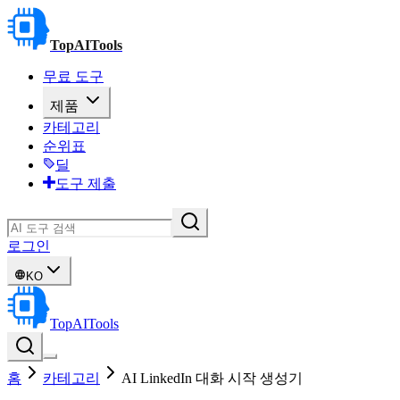
TopAITools
무료 도구
제품
카테고리
순위표
딜
도구 제출
로그인
KO
TopAITools
홈
카테고리
AI LinkedIn 대화 시작 생성기