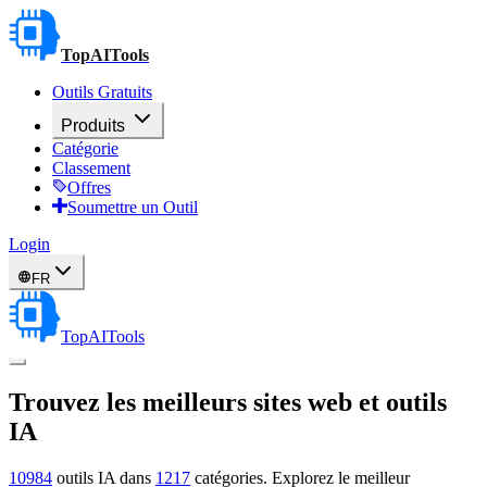
TopAITools
Outils Gratuits
Produits
Catégorie
Classement
Offres
Soumettre un Outil
Login
FR
TopAITools
Trouvez les meilleurs
sites web et outils
IA
10984
outils IA dans
1217
catégories. Explorez le meilleur