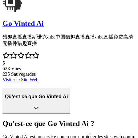
Go Vinted Ai
猎趣直播直播斯诺克-nba中国猎趣直播直播-nba直播免费高清
无插件猎趣直播
5
623
Vues
235
Sauvegardés
Visiter le Site Web
Qu'est-ce que Go Vinted Ai
Qu'est-ce que Go Vinted Ai ?
Go Vinted Ai est un service conçu pour protéger les sites web contre