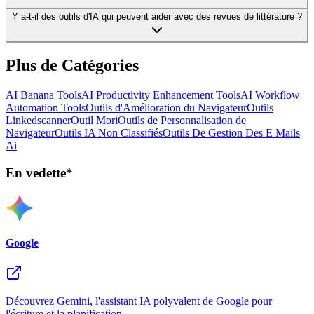
Y a-t-il des outils d'IA qui peuvent aider avec des revues de littérature ?
Plus de Catégories
AI Banana Tools
AI Productivity Enhancement Tools
AI Workflow
Automation Tools
Outils d'Amélioration du Navigateur
Outils
Linkedscanner
Outil Mori
Outils de Personnalisation de
Navigateur
Outils IA Non Classifiés
Outils De Gestion Des E Mails
Ai
En vedette*
Google
Découvrez Gemini, l'assistant IA polyvalent de Google pour
l'écriture et la planification.